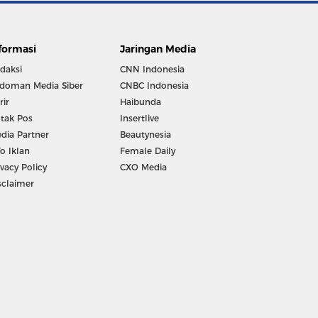
formasi
Jaringan Media
daksi
CNN Indonesia
doman Media Siber
CNBC Indonesia
rir
Haibunda
tak Pos
Insertlive
dia Partner
Beautynesia
fo Iklan
Female Daily
ivacy Policy
CXO Media
sclaimer