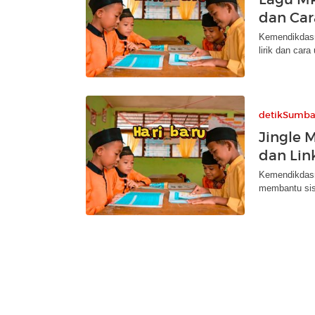
dan Ca
Kemendikdasm
lirik dan ca
detikSumba
Jingle M
dan Lin
Kemendikdasm
membantu sisw