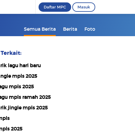
Daftar MPC
Masuk
Semua Berita
Berita
Foto
Terkait:
irik lagu hari baru
ingle mpls 2025
agu mpls 2025
agu mpls ramah 2025
irik jingle mpls 2025
mpls
pls 2025