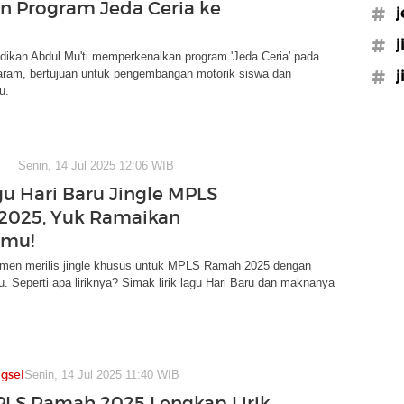
n Program Jeda Ceria ke
#j
#j
dikan Abdul Mu'ti memperkenalkan program 'Jeda Ceria' pada
ram, bertujuan untuk pengembangan motorik siswa dan
#j
u.
Senin, 14 Jul 2025 12:06 WIB
agu Hari Baru Jingle MPLS
2025, Yuk Ramaikan
hmu!
en merilis jingle khusus untuk MPLS Ramah 2025 dengan
ru. Seperti apa liriknya? Simak lirik lagu Hari Baru dan maknanya
gsel
Senin, 14 Jul 2025 11:40 WIB
LS Ramah 2025 Lengkap Lirik