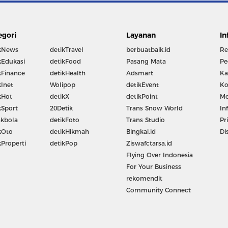
egori
Layanan
In
kNews
detikTravel
berbuatbaik.id
Re
kEdukasi
detikFood
Pasang Mata
Pe
kFinance
detikHealth
Adsmart
Ka
kInet
Wolipop
detikEvent
Ko
kHot
detikX
detikPoint
Me
kSport
20Detik
Trans Snow World
In
kbola
detikFoto
Trans Studio
Pr
kOto
detikHikmah
Bingkai.id
Di
kProperti
detikPop
Ziswafctarsa.id
Flying Over Indonesia
For Your Business
rekomendit
Community Connect