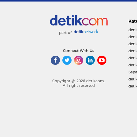
Kat
deti
part of
deti
deti
Connect With Us
deti
deti
deti
Sepa
deti
Copyright @ 2026 detikcom.
All right reserved
deti