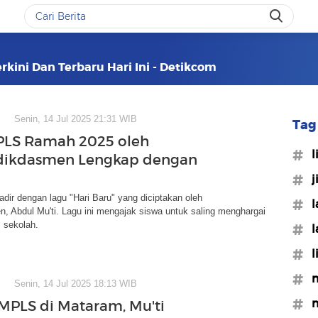
rkini Dan Terbaru Hari Ini - Detikcom
Senin, 14 Jul 2025 21:31 WIB
Tag 
PLS Ramah 2025 oleh
#l
ikdasmen Lengkap dengan
#j
ir dengan lagu "Hari Baru" yang diciptakan oleh
#l
 Abdul Mu'ti. Lagu ini mengajak siswa untuk saling menghargai
 sekolah.
#l
#l
#
Senin, 14 Jul 2025 18:13 WIB
#m
MPLS di Mataram, Mu'ti