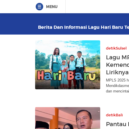
MENU
Berita Dan Informasi Lagu Hari Baru Te
detikSulsel
Lagu M
Kemend
Liriknya
MPLS 2025 had
Mendikdasmen,
dan mencintai
detikBali
Pantau 