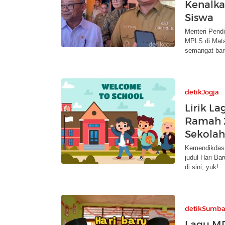
Kenalka
Siswa
Menteri Pendi
MPLS di Mata
semangat bar
detikJogja
Lirik L
Ramah 
Sekola
Kemendikdasm
judul Hari Ba
di sini, yuk!
detikSumba
Lagu MP