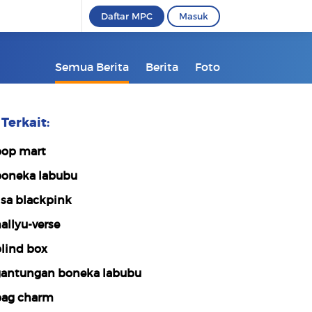
Daftar MPC
Masuk
Semua Berita
Berita
Foto
Terkait:
op mart
oneka labubu
isa blackpink
allyu-verse
lind box
antungan boneka labubu
ag charm