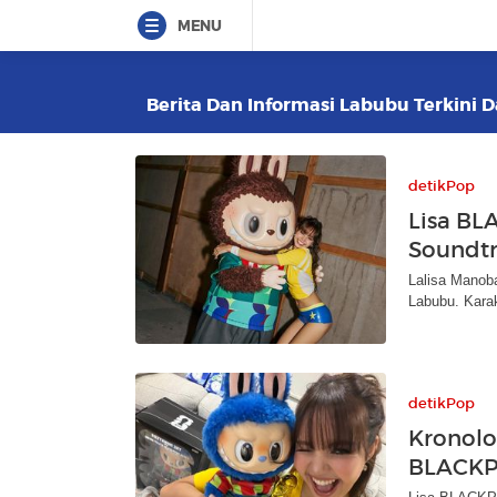
MENU
Berita Dan Informasi Labubu Terkini D
detikPop
Lisa BL
Soundtr
Lalisa Manob
Labubu. Karak
detikPop
Kronolo
BLACKP