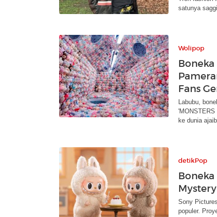
satunya sagg
Wolipop
Boneka
Pameran
Fans G
Labubu, bone
'MONSTERS BY
ke dunia ajai
detikPop
Boneka 
Mystery
Sony Picture
populer. Proy