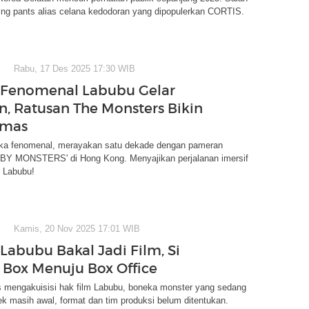
ing pants alias celana kedodoran yang dipopulerkan CORTIS.
Rabu, 17 Des 2025 17:30 WIB
 Fenomenal Labubu Gelar
, Ratusan The Monsters Bikin
emas
ka fenomenal, merayakan satu dekade dengan pameran
 MONSTERS' di Hong Kong. Menyajikan perjalanan imersif
b Labubu!
Kamis, 20 Nov 2025 17:01 WIB
Labubu Bakal Jadi Film, Si
 Box Menuju Box Office
s mengakuisisi hak film Labubu, boneka monster yang sedang
ek masih awal, format dan tim produksi belum ditentukan.