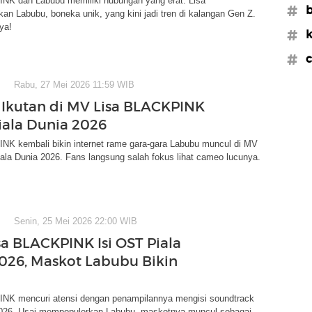
NK dan Labubu memiliki hubungan yang erat. Lisa
#b
n Labubu, boneka unik, yang kini jadi tren di kalangan Gen Z.
ya!
#k
#c
Rabu, 27 Mei 2026 11:59 WIB
Ikutan di MV Lisa BLACKPINK
iala Dunia 2026
NK kembali bikin internet rame gara-gara Labubu muncul di MV
ala Dunia 2026. Fans langsung salah fokus lihat cameo lucunya.
Senin, 25 Mei 2026 22:00 WIB
sa BLACKPINK Isi OST Piala
026, Maskot Labubu Bikin
NK mencuri atensi dengan penampilannya mengisi soundtrack
2026. Usai mempopulerkan Labubu, maskotnya muncul sebagai