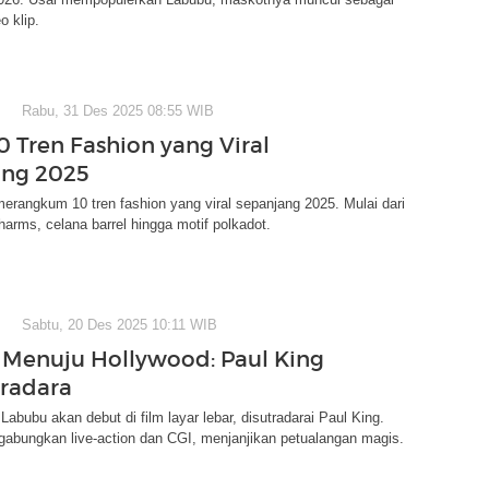
o klip.
Rabu, 31 Des 2025 08:55 WIB
0 Tren Fashion yang Viral
ang 2025
erangkum 10 tren fashion yang viral sepanjang 2025. Mulai dari
arms, celana barrel hingga motif polkadot.
Sabtu, 20 Des 2025 10:11 WIB
Menuju Hollywood: Paul King
tradara
 Labubu akan debut di film layar lebar, disutradarai Paul King.
gabungkan live-action dan CGI, menjanjikan petualangan magis.