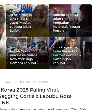
Gaya Lisa
BLACKPINK Isi
Boneka Labubu
OST Piala Dunia
Bikin Heboh,
2026, Maskot
Penjualan
Labubu Bikin
Melonjak Ribuan
Salfok
Persen
Foto: Gaya Artis
Nggak Cuma
India Bawa Tas
Indonesia, Warga
Hermes dengan 4
New York Juga
Gantungan
Demam Labubu
Labubu
Rabu, 17 Des 2025 21:00 WIB
Korea 2025 Paling Viral:
Sagging Cortis & Labubu Rose
INK
Korea Selatan mencuri perhatian publik sepanjang 2025. Salah