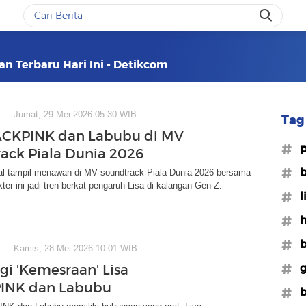
an Terbaru Hari Ini - Detikcom
Jumat, 29 Mei 2026 05:30 WIB
Tag 
ACKPINK dan Labubu di MV
#p
ack Piala Dunia 2026
#b
al tampil menawan di MV soundtrack Piala Dunia 2026 bersama
ter ini jadi tren berkat pengaruh Lisa di kalangan Gen Z.
#l
#h
#b
Kamis, 28 Mei 2026 10:01 WIB
#g
gi 'Kemesraan' Lisa
INK dan Labubu
#b