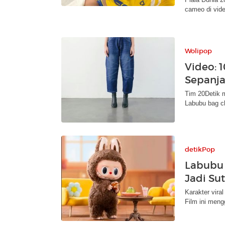
cameo di vide
Wolipop
Video: 1
Sepanj
Tim 20Detik m
Labubu bag ch
detikPop
Labubu 
Jadi Su
Karakter viral
Film ini meng