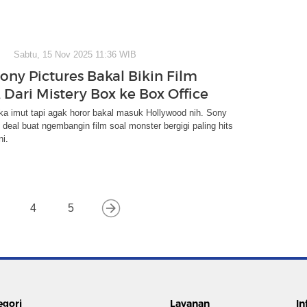
Sabtu, 15 Nov 2025 11:36 WIB
ony Pictures Bakal Bikin Film
 Dari Mistery Box ke Box Office
a imut tapi agak horor bakal masuk Hollywood nih. Sony
 deal buat ngembangin film soal monster bergigi paling hits
ni.
4
5
egori
Layanan
In