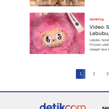
detikPop
Video: S
Labubu,
Labubu, bonek
Pictures udah
sejagat raya i
1
2
3
Kat