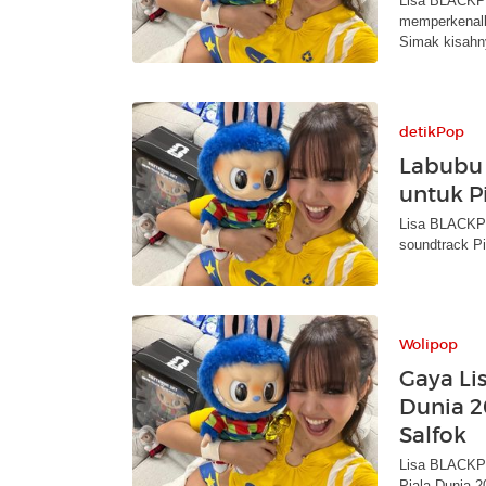
Lisa BLACKPI
memperkenalka
Simak kisahn
detikPop
Labubu 
untuk P
Lisa BLACKPI
soundtrack Pi
Wolipop
Gaya Li
Dunia 2
Salfok
Lisa BLACKPI
Piala Dunia 