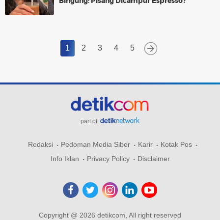
Bingung: Pisang Dicampur Espresso?
1
2
3
4
5
part of
Redaksi
Pedoman Media Siber
Karir
Kotak Pos
Info Iklan
Privacy Policy
Disclaimer
Copyright @ 2026 detikcom, All right reserved