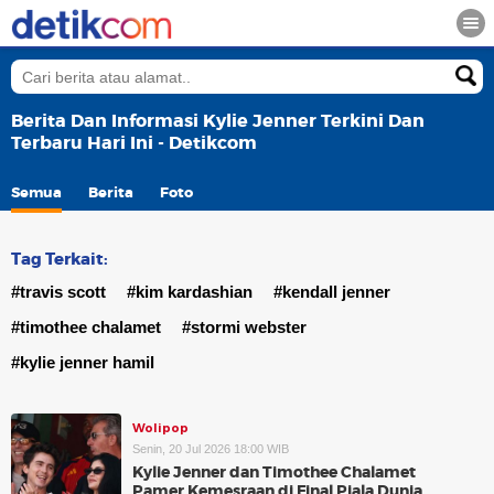
Berita Dan Informasi Kylie Jenner Terkini Dan
Terbaru Hari Ini - Detikcom
Semua
Berita
Foto
Tag Terkait:
#travis scott
#kim kardashian
#kendall jenner
#timothee chalamet
#stormi webster
#kylie jenner hamil
Wolipop
Senin, 20 Jul 2026 18:00 WIB
Kylie Jenner dan Timothee Chalamet
Pamer Kemesraan di Final Piala Dunia