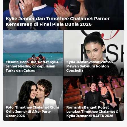
Kylie Jenner dan Timothee Chalamet Pamer
Kemesraan di Final Piala Dunia 2026
Eksotis Tiada Dua, Potret Kylie
Kylie Jenner Pamer Rumah
Jenner Healing di Kepulauan
Mewah Sebelum Nonton
Turks dan Caicos
Coachella
Foto: Timothee Chalamet Cium
Romantis Banget! Potret
Kylie Jenner di After Party
Lengket Timothee Chalamet &
Oscar 2026
Kylie Jenner di BAFTA 2026