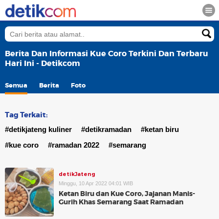
Berita Dan Informasi Kue Coro Terkini Dan Terbaru
Hari Ini - Detikcom
Semua
Berita
Foto
Tag Terkait:
#detikjateng kuliner
#detikramadan
#ketan biru
#kue coro
#ramadan 2022
#semarang
detikJateng
Minggu, 10 Apr 2022 04:01 WIB
Ketan Biru dan Kue Coro, Jajanan Manis-
Gurih Khas Semarang Saat Ramadan