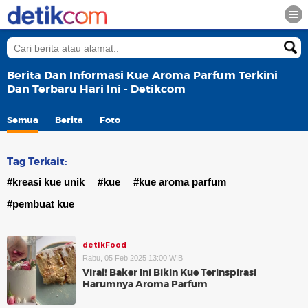
Berita Dan Informasi Kue Aroma Parfum Terkini
Dan Terbaru Hari Ini - Detikcom
Semua
Berita
Foto
Tag Terkait:
#kreasi kue unik
#kue
#kue aroma parfum
#pembuat kue
detikFood
Rabu, 05 Feb 2025 13:00 WIB
Viral! Baker Ini Bikin Kue Terinspirasi
Harumnya Aroma Parfum