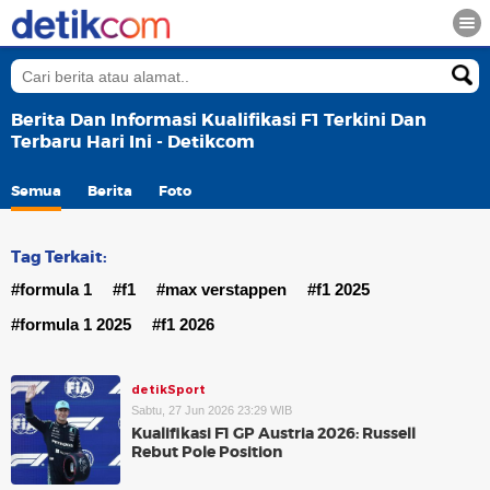
Berita Dan Informasi Kualifikasi F1 Terkini Dan
Terbaru Hari Ini - Detikcom
Semua
Berita
Foto
Tag Terkait:
#formula 1
#f1
#max verstappen
#f1 2025
#formula 1 2025
#f1 2026
detikSport
Sabtu, 27 Jun 2026 23:29 WIB
Kualifikasi F1 GP Austria 2026: Russell
Rebut Pole Position