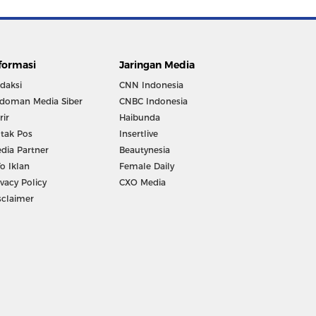
formasi
Jaringan Media
daksi
CNN Indonesia
doman Media Siber
CNBC Indonesia
rir
Haibunda
tak Pos
Insertlive
dia Partner
Beautynesia
fo Iklan
Female Daily
ivacy Policy
CXO Media
sclaimer