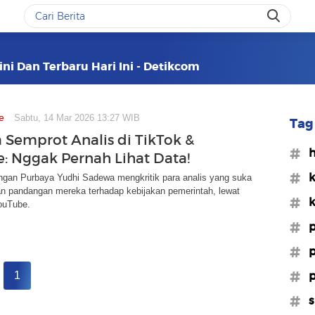
kini Dan Terbaru Hari Ini - Detikcom
e
Sabtu, 14 Mar 2026 13:27 WIB
Tag 
 Semprot Analis di TikTok &
#h
: Nggak Pernah Lihat Data!
#k
ngan Purbaya Yudhi Sadewa mengkritik para analis yang suka
 pandangan mereka terhadap kebijakan pemerintah, lewat
#k
ouTube.
#p
#p
#p
1
#s