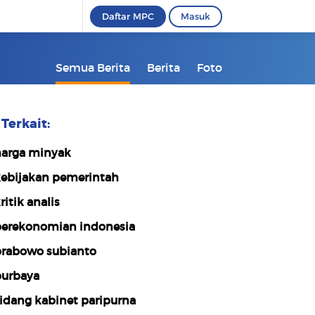
Daftar MPC
Masuk
Semua Berita
Berita
Foto
Terkait:
arga minyak
ebijakan pemerintah
ritik analis
erekonomian indonesia
rabowo subianto
urbaya
idang kabinet paripurna