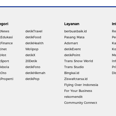
egori
Layanan
In
kNews
detikTravel
berbuatbaik.id
Re
kEdukasi
detikFood
Pasang Mata
Pe
kFinance
detikHealth
Adsmart
Ka
kInet
Wolipop
detikEvent
Ko
kHot
detikX
detikPoint
Me
kSport
20Detik
Trans Snow World
In
kbola
detikFoto
Trans Studio
Pr
kOto
detikHikmah
Bingkai.id
Di
kProperti
detikPop
Ziswafctarsa.id
Flying Over Indonesia
For Your Business
rekomendit
Community Connect