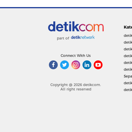
Kat
deti
part of
deti
deti
Connect With Us
deti
deti
deti
Sepa
deti
Copyright @ 2026 detikcom.
All right reserved
deti