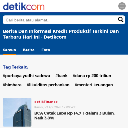
Berita Dan Informasi Kredit Produktif Terkini Dan
Terbaru Hari Ini - Detikcom
Semua
Berita
Foto
Tag Terkait:
#purbaya yudhi sadewa
#bank
#dana rp 200 triliun
#himbara
#likuiditas perbankan
#menteri keuangan
detikFinance
Kamis, 23 Apr 2026 17:09 WIB
BCA Cetak Laba Rp 14,7 T dalam 3 Bulan,
Naik 3,8%