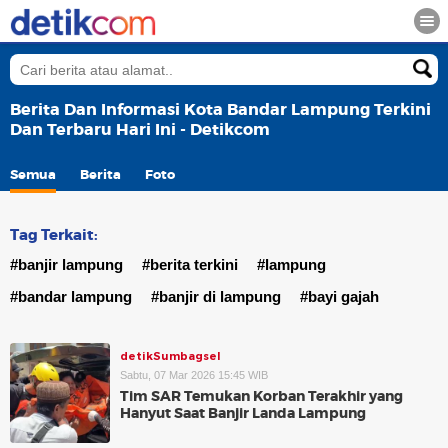
Berita Dan Informasi Kota Bandar Lampung Terkini
Dan Terbaru Hari Ini - Detikcom
Semua
Berita
Foto
Tag Terkait:
#banjir lampung
#berita terkini
#lampung
#bandar lampung
#banjir di lampung
#bayi gajah
detikSumbagsel
Sabtu, 07 Mar 2026 15:45 WIB
Tim SAR Temukan Korban Terakhir yang
Hanyut Saat Banjir Landa Lampung