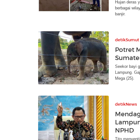
Hujan deras 
berbagai wila
banjir.
detikSumut
Potret 
Sumater
Seekor bayi g
Lampung. Gaja
Mega (25).
detikNews
Mendagr
Lampun
NPHD
Tito menyent