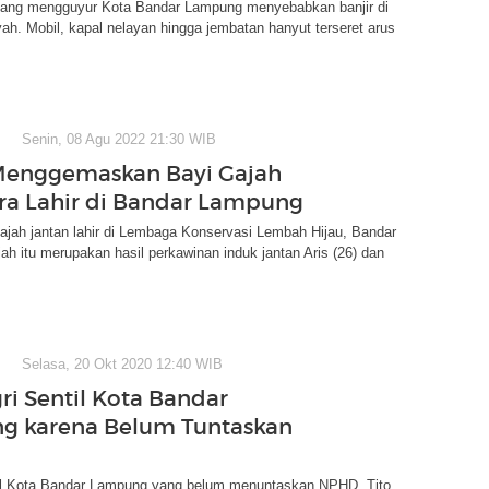
yang mengguyur Kota Bandar Lampung menyebabkan banjir di
yah. Mobil, kapal nelayan hingga jembatan hanyut terseret arus
Senin, 08 Agu 2022 21:30 WIB
Menggemaskan Bayi Gajah
a Lahir di Bandar Lampung
ajah jantan lahir di Lembaga Konservasi Lembah Hijau, Bandar
h itu merupakan hasil perkawinan induk jantan Aris (26) dan
Selasa, 20 Okt 2020 12:40 WIB
i Sentil Kota Bandar
g karena Belum Tuntaskan
il Kota Bandar Lampung yang belum menuntaskan NPHD. Tito