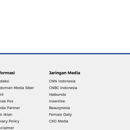
formasi
Jaringan Media
daksi
CNN Indonesia
doman Media Siber
CNBC Indonesia
rir
Haibunda
tak Pos
Insertlive
dia Partner
Beautynesia
fo Iklan
Female Daily
ivacy Policy
CXO Media
sclaimer