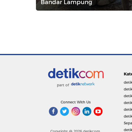
Bandar Lampung
Kat
deti
part of
deti
deti
Connect With Us
deti
deti
deti
Sepa
deti
Copyright @ 2026 detikcom.