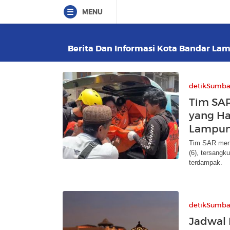
MENU
Berita Dan Informasi Kota Bandar Lam
detikSumba
Tim SAR
yang Ha
Lampu
Tim SAR mene
(6), tersangk
terdampak.
detikSumba
Jadwal 