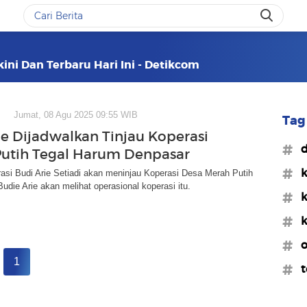
kini Dan Terbaru Hari Ini - Detikcom
Jumat, 08 Agu 2025 09:55 WIB
Tag 
ie Dijadwalkan Tinjau Koperasi
#d
utih Tegal Harum Denpasar
#k
asi Budi Arie Setiadi akan meninjau Koperasi Desa Merah Putih
Budie Arie akan melihat operasional koperasi itu.
#k
#k
#o
1
#t