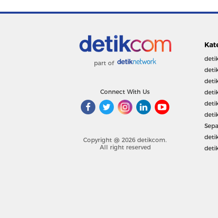
Kat
deti
part of
deti
deti
Connect With Us
deti
deti
deti
Sepa
deti
Copyright @ 2026 detikcom.
All right reserved
deti