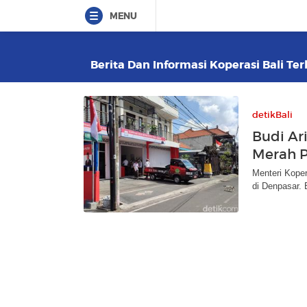
MENU
Berita Dan Informasi Koperasi Bali Ter
detikBali
Budi Ar
Merah P
Menteri Koper
di Denpasar. 