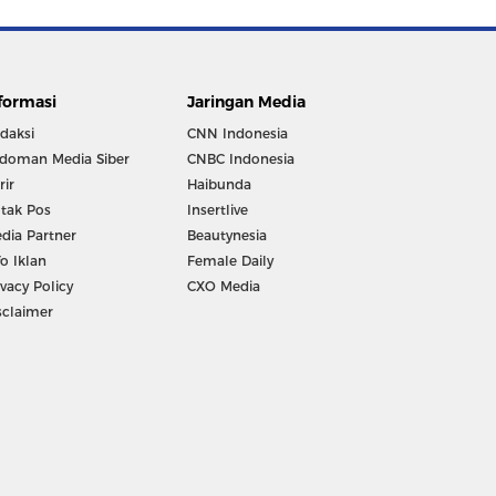
formasi
Jaringan Media
daksi
CNN Indonesia
doman Media Siber
CNBC Indonesia
rir
Haibunda
tak Pos
Insertlive
dia Partner
Beautynesia
fo Iklan
Female Daily
ivacy Policy
CXO Media
sclaimer