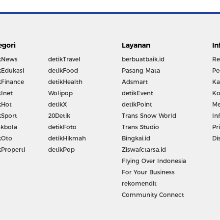
egori
Layanan
In
kNews
detikTravel
berbuatbaik.id
Re
kEdukasi
detikFood
Pasang Mata
Pe
kFinance
detikHealth
Adsmart
Ka
kInet
Wolipop
detikEvent
Ko
kHot
detikX
detikPoint
Me
kSport
20Detik
Trans Snow World
In
kbola
detikFoto
Trans Studio
Pr
kOto
detikHikmah
Bingkai.id
Di
kProperti
detikPop
Ziswafctarsa.id
Flying Over Indonesia
For Your Business
rekomendit
Community Connect