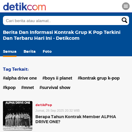
Berita Dan Informasi Kontrak Grup K Pop Terkini
Dan Terbaru Hari Ini - Detikcom
Semua
Berita
Foto
Tag Terkait:
#alpha drive one
#boys ii planet
#kontrak grup k-pop
#kpop
#mnet
#survival show
detikPop
Jumat, 26 Sep 2025 20:32 WIB
Berapa Tahun Kontrak Member ALPHA
DRIVE ONE?