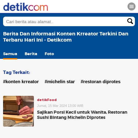
Berita Dan Informasi Konten Krreator Terkini Dan
Terbaru Hari Ini - Detikcom
Semua
Berita
Foto
Tag Terkait:
#konten krreator
#michelin star
#restoran diprotes
detikFood
Jumat, 15 Mar 2024 13:00 WIB
Sajikan Porsi Kecil untuk Wanita, Restoran
Sushi Bintang Michelin Diprotes