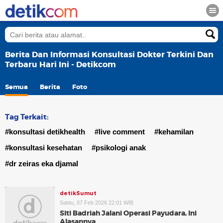
Berita Dan Informasi Konsultasi Dokter Terkini Dan
Terbaru Hari Ini - Detikcom
Semua
Berita
Foto
Tag Terkait:
#konsultasi detikhealth
#live comment
#kehamilan
#konsultasi kesehatan
#psikologi anak
#dr zeiras eka djamal
detikSumut
Sabtu, 07 Feb 2026 22:01 WIB
Siti Badriah Jalani Operasi Payudara, Ini
Alasannya