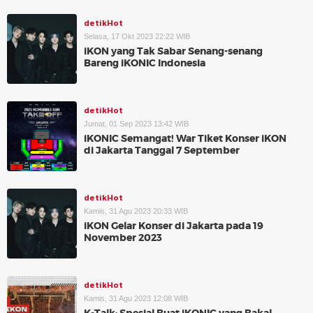
detikHot
Selasa, 17 Okt 2023 22:22 WIB
iKON yang Tak Sabar Senang-senang
Bareng iKONIC Indonesia
detikHot
Jumat, 01 Sep 2023 13:42 WIB
iKONIC Semangat! War Tiket Konser iKON
di Jakarta Tanggal 7 September
detikHot
Kamis, 31 Agu 2023 20:33 WIB
iKON Gelar Konser di Jakarta pada 19
November 2023
detikHot
Kamis, 31 Agu 2023 12:08 WIB