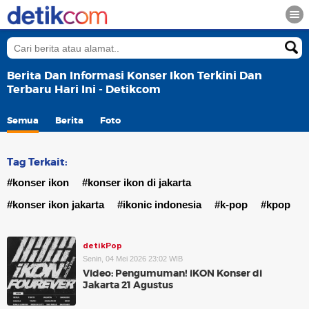
Berita Dan Informasi Konser Ikon Terkini Dan
Terbaru Hari Ini - Detikcom
Semua
Berita
Foto
Tag Terkait:
#konser ikon
#konser ikon di jakarta
#konser ikon jakarta
#ikonic indonesia
#k-pop
#kpop
detikPop
Senin, 04 Mei 2026 23:02 WIB
Video: Pengumuman! iKON Konser di
Jakarta 21 Agustus