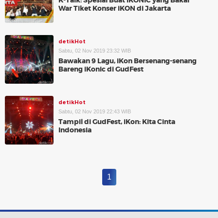
K-Talk: Spesial Buat iKONIC yang Bakal
War Tiket Konser iKON di Jakarta
detikHot
Sabtu, 02 Nov 2019 23:32 WIB
Bawakan 9 Lagu, iKon Bersenang-senang
Bareng iKonic di GudFest
detikHot
Sabtu, 02 Nov 2019 22:43 WIB
Tampil di GudFest, iKon: Kita Cinta
Indonesia
1