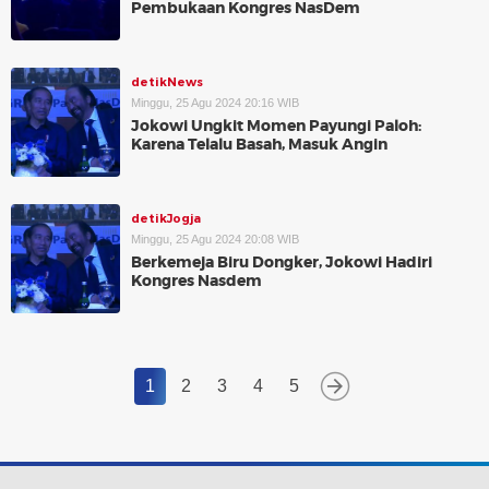
Pembukaan Kongres NasDem
detikNews
Minggu, 25 Agu 2024 20:16 WIB
Jokowi Ungkit Momen Payungi Paloh:
Karena Telalu Basah, Masuk Angin
detikJogja
Minggu, 25 Agu 2024 20:08 WIB
Berkemeja Biru Dongker, Jokowi Hadiri
Kongres Nasdem
1
2
3
4
5