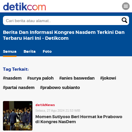
Berita Dan Informasi Kongres Nasdem Terkini Dan
Terbaru Hari Ini - Detikcom
Semua
Berita
Foto
Tag Terkait:
#nasdem
#surya paloh
#anies baswedan
#jokowi
#partai nasdem
#prabowo subianto
detikNews
Selasa, 27 Agu 2024 21:53 WIB
Momen Sutiyoso Beri Hormat ke Prabowo
di Kongres NasDem