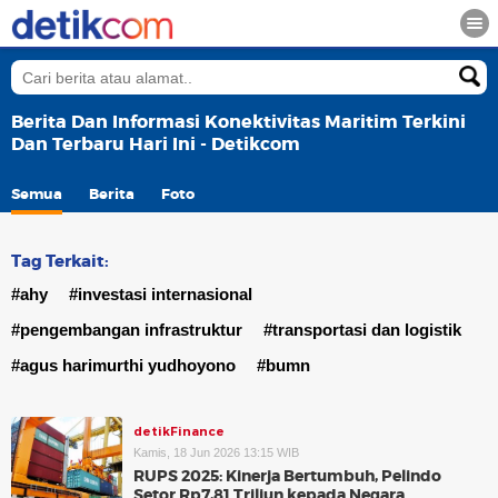
Berita Dan Informasi Konektivitas Maritim Terkini
Dan Terbaru Hari Ini - Detikcom
Semua
Berita
Foto
Tag Terkait:
#ahy
#investasi internasional
#pengembangan infrastruktur
#transportasi dan logistik
#agus harimurthi yudhoyono
#bumn
detikFinance
Kamis, 18 Jun 2026 13:15 WIB
RUPS 2025: Kinerja Bertumbuh, Pelindo
Setor Rp7,81 Triliun kepada Negara