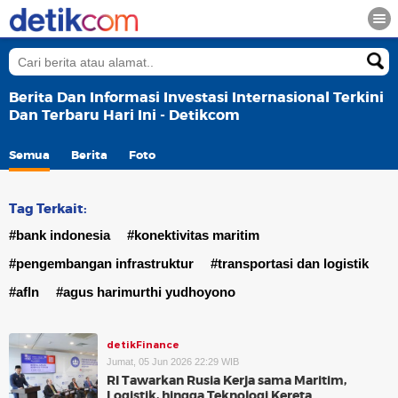
Berita Dan Informasi Investasi Internasional Terkini
Dan Terbaru Hari Ini - Detikcom
Semua
Berita
Foto
Tag Terkait:
#bank indonesia
#konektivitas maritim
#pengembangan infrastruktur
#transportasi dan logistik
#afln
#agus harimurthi yudhoyono
detikFinance
Jumat, 05 Jun 2026 22:29 WIB
RI Tawarkan Rusia Kerja sama Maritim,
Logistik, hingga Teknologi Kereta