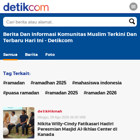
Berita Dan Informasi Komunitas Muslim Terkini Dan
Terbaru Hari Ini - Detikcom
Semua
Berita
Foto
Tag Terkait:
#ramadan
#ramadhan 2025
#mahasiswa indonesia
#puasa ramadan
#ramadan 2025
#ramadan 2026
detikHikmah
Minggu, 09 Agu 2026 06:00 WIB
Nikita Willy-Cindy Fatikasari Hadiri
Peresmian Masjid Al-Ikhlas Center di
Kanada