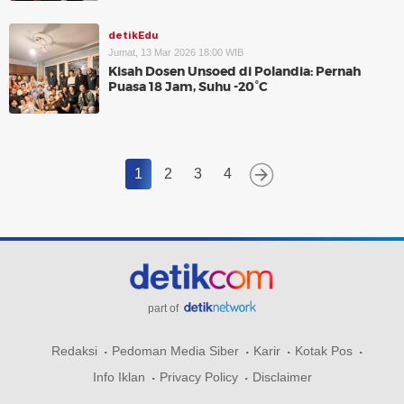
detikEdu
Jumat, 13 Mar 2026 18:00 WIB
Kisah Dosen Unsoed di Polandia: Pernah
Puasa 18 Jam, Suhu -20°C
1
2
3
4
part of
Redaksi
Pedoman Media Siber
Karir
Kotak Pos
Info Iklan
Privacy Policy
Disclaimer