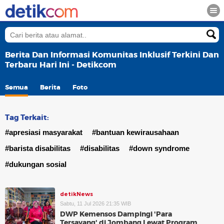
Berita Dan Informasi Komunitas Inklusif Terkini Dan
Terbaru Hari Ini - Detikcom
Semua
Berita
Foto
Tag Terkait:
#apresiasi masyarakat
#bantuan kewirausahaan
#barista disabilitas
#disabilitas
#down syndrome
#dukungan sosial
detikNews
Sabtu, 11 Jul 2026 21:35 WIB
DWP Kemensos Dampingi 'Para
Tersayang' di Jombang Lewat Program