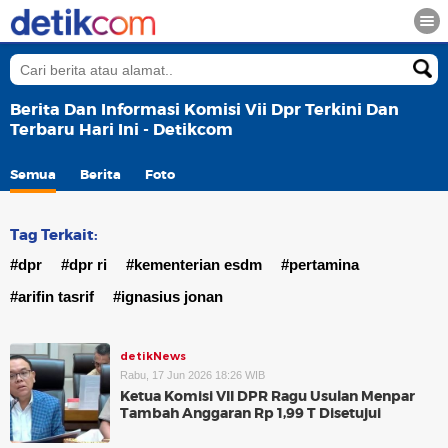
Berita Dan Informasi Komisi Vii Dpr Terkini Dan
Terbaru Hari Ini - Detikcom
Semua
Berita
Foto
Tag Terkait:
#dpr
#dpr ri
#kementerian esdm
#pertamina
#arifin tasrif
#ignasius jonan
detikNews
Rabu, 17 Jun 2026 18:26 WIB
Ketua Komisi VII DPR Ragu Usulan Menpar
Tambah Anggaran Rp 1,99 T Disetujui