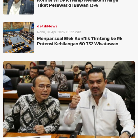
Komisi VII DPR Harap Kenaikan Harga
Tiket Pesawat di Bawah 13%
detikNews
Rabu, 01 Apr 2026 15:22 WIB
Menpar soal Efek Konflik Timteng ke RI:
Potensi Kehilangan 60.752 Wisatawan