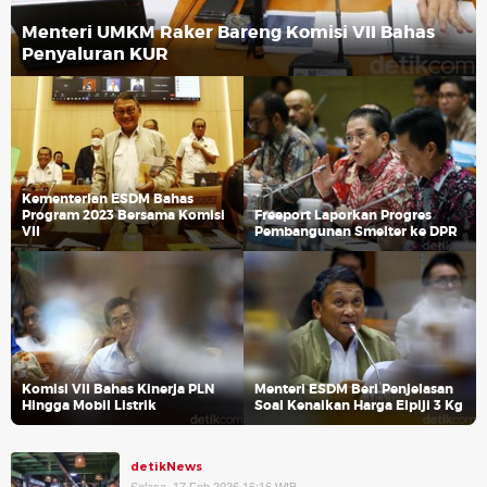
Menteri UMKM Raker Bareng Komisi VII Bahas
Penyaluran KUR
Kementerian ESDM Bahas
Program 2023 Bersama Komisi
Freeport Laporkan Progres
VII
Pembangunan Smelter ke DPR
Komisi VII Bahas Kinerja PLN
Menteri ESDM Beri Penjelasan
Hingga Mobil Listrik
Soal Kenaikan Harga Elpiji 3 Kg
detikNews