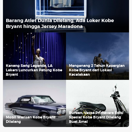
Barang Atlet Dunia Dilelang, Ada Loker Kobe
Bryant hingga Jersey Maradona
Kenang Sang Legenda, LA
Mengenang 2 Tahun Kepergian
Lakers Luncurkan Patung Kobe
Kobe Bryant dari Lokasi
Bryant
Kecelakaan
Buruan, Vespa Primavera Edisi
Mobil Warisan Kobe Bryant
Spesial Kobe Bryant Dilelang
Dilelang
Buat Amal