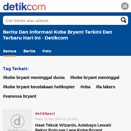
Berita Dan Informasi Kobe Bryant Terkini Dan
Terbaru Hari Ini - Detikcom
Semua
Berita
Foto
Tag Terkait:
#kobe bryant meninggal dunia
#kobe bryant meninggal
#kobe bryant kecelakaan helikopter
#nba
#la lakers
#vanessa bryant
detikSport
Rabu, 11 Mar 2026 16:30 WIB
Heat Tekuk Wizards, Adebayo Lewati
Rekor Poin per Laga Kobe Bryant