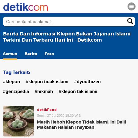
Berita Dan Informasi Klepon Bukan Jajanan Islami
Terkini Dan Terbaru Hari Ini - Detikcom
Semua
Berita
Foto
Tag Terkait:
#klepon
#klepon tidak islami
#dyouthizen
#genzipedia
#hikmah
#klepon tak islami
detikFood
Senin, 27 Jul 2020 18:30 WIB
Masih Heboh Klepon Tidak Islami, Ini Dalil
Makanan Halalan Thayiban