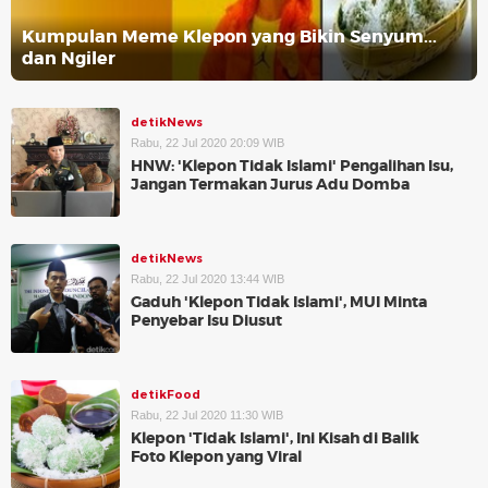
Kumpulan Meme Klepon yang Bikin Senyum...
dan Ngiler
detikNews
Rabu, 22 Jul 2020 20:09 WIB
HNW: 'Klepon Tidak Islami' Pengalihan Isu,
Jangan Termakan Jurus Adu Domba
detikNews
Rabu, 22 Jul 2020 13:44 WIB
Gaduh 'Klepon Tidak Islami', MUI Minta
Penyebar Isu Diusut
detikFood
Rabu, 22 Jul 2020 11:30 WIB
Klepon 'Tidak Islami', Ini Kisah di Balik
Foto Klepon yang Viral