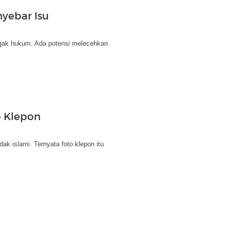
nyebar Isu
egak hukum. Ada potensi melecehkan
to Klepon
ak islami. Ternyata foto klepon itu