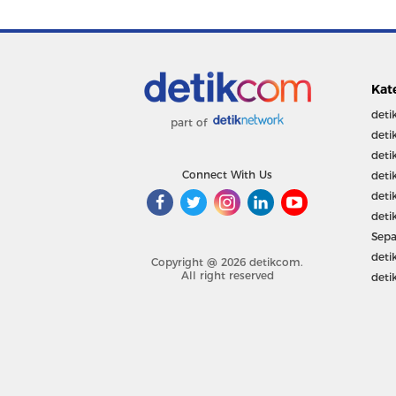
Kat
deti
part of
deti
deti
Connect With Us
deti
deti
deti
Sepa
deti
Copyright @ 2026 detikcom.
All right reserved
deti