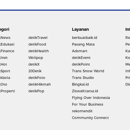
egori
Layanan
In
kNews
detikTravel
berbuatbaik.id
Re
kEdukasi
detikFood
Pasang Mata
Pe
kFinance
detikHealth
Adsmart
Ka
kInet
Wolipop
detikEvent
Ko
kHot
detikX
detikPoint
Me
kSport
20Detik
Trans Snow World
In
kbola
detikFoto
Trans Studio
Pr
kOto
detikHikmah
Bingkai.id
Di
kProperti
detikPop
Ziswafctarsa.id
Flying Over Indonesia
For Your Business
rekomendit
Community Connect