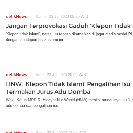
detikNews
Kamis, 23 Jul 2020 05:59 WIB
Jangan Terprovokasi Gaduh 'Klepon Tidak I
'Klepon tidak islami', narasi itu tengah diramaikan di jagat media sosial R
dengan isu klepon tidak islami ini.
detikNews
Rabu, 22 Jul 2020 20:09 WIB
HNW: 'Klepon Tidak Islami' Pengalihan Isu
Termakan Jurus Adu Domba
Wakil Ketua MPR RI Hidayat Nur Wahid (HNW) menilai munculnya isu 'klep
adu domba dan pengalihan isu.
detikNews
Rabu, 22 Jul 2020 13:44 WIB