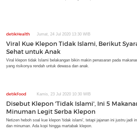
detikHealth
Jumat, 24 Jul 2020 13:30 WIB
Viral Kue Klepon Tidak Islami, Berikut Sya
Sehat untuk Anak
Viral klepon tidak Islami belakangan bikin makin penasaran pada makanan
yang risikonya rendah untuk dewasa dan anak.
detikFood
Kamis, 23 Jul 2020 10:30 WIB
Disebut Klepon 'Tidak Islami', Ini 5 Makan
Minuman Legit Serba Klepon
Netizen heboh soal kue klepon 'tidak islami', tetapi jajanan ini justru jad
dan minuman. Ada kopi hingga martabak klepon.