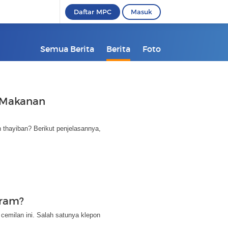
Daftar MPC
Masuk
Semua Berita
Berita
Foto
l Makanan
 thayiban? Berikut penjelasannya,
aram?
 cemilan ini. Salah satunya klepon