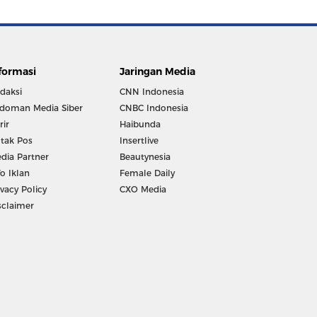
formasi
Jaringan Media
daksi
CNN Indonesia
doman Media Siber
CNBC Indonesia
rir
Haibunda
tak Pos
Insertlive
dia Partner
Beautynesia
fo Iklan
Female Daily
ivacy Policy
CXO Media
sclaimer