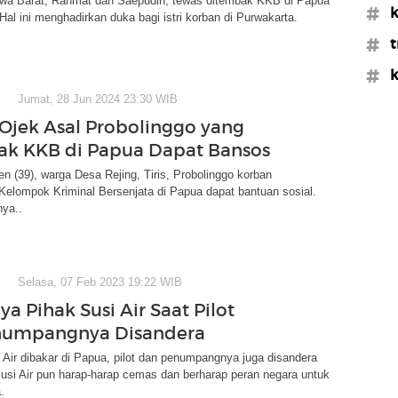
wa Barat, Rahmat dan Saepudin, tewas ditembak KKB di Papua
#k
 Hal ini menghadirkan duka bagi istri korban di Purwakarta.
#t
#k
Jumat, 28 Jun 2024 23:30 WIB
Ojek Asal Probolinggo yang
k KKB di Papua Dapat Bansos
n (39), warga Desa Rejing, Tiris, Probolinggo korban
elompok Kriminal Bersenjata di Papua dapat bantuan sosial.
nya..
Selasa, 07 Feb 2023 19:22 WIB
a Pihak Susi Air Saat Pilot
numpangnya Disandera
Air dibakar di Papua, pilot dan penumpangnya juga disandera
usi Air pun harap-harap cemas dan berharap peran negara untuk
.