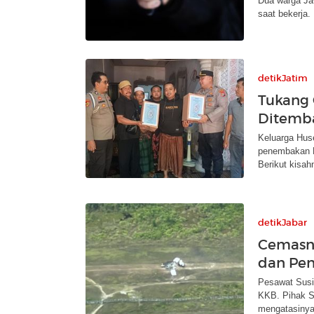
Dua warga Ja
saat bekerja.
detikJatim
Tukang 
Ditemba
Keluarga Huse
penembakan K
Berikut kisah
detikJabar
Cemasny
dan Pe
Pesawat Susi 
KKB. Pihak S
mengatasinya