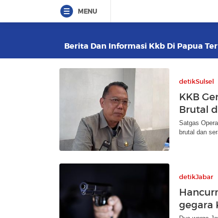
MENU
Berita Dan Informasi Kkb Di Papua Ter
detikSulsel
KKB Gen
Brutal d
Satgas Opera
brutal dan s
detikJabar
Hancurn
gegara