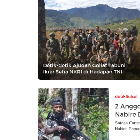
Detik-detik Ajudan Goliat Tabuni
Ikrar Setia NKRI di Hadapan TNI
detikSulsel
2 Anggo
Nabire 
Satgas Carte
Nabier, Papua