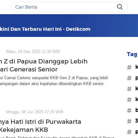
kini Dan Terbaru Hari Ini - Detikcom
Rabu, 24 Des 2025 11:30 WIB
Tag 
 Z di Papua Dianggap Lebih
#
ari Generasi Senior
#p
si Camai Cartenz waspadai KKB Gen Z di Papua, yang lebih
erampangan dalam aksi kejahatan dibandingkan KKB senior.
#k
#k
#b
Minggu, 08 Jun 2025 07:30 WIB
#3
ya Hati Istri di Purwakarta
 Kekejaman KKB
#p