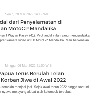
Senin, 28 Mar 2022 14:12 WIB
ndal dari Penyelamatan di
dan MotoGP Mandalika
en I Wayan Pasek (41). Pilot andal inilah yang mengendalikan
opter kamera video untuk MotoGP Mandalika. Mari berkenalan
Minggu, 06 Mar 2022 21:00 WIB
Papua Terus Berulah Telan
 Korban Jiwa di Awal 2022
semakin menjadi-jadi. Sejak awal tahun 2022 hingga saat ini,
n nyawa melayang akibat ulah kelompok tersebut.