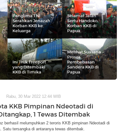
Panglima TNI
Selamat Jalan
Serahkan Jenazah
Sertu Handoko,
Korban KKB ke
Korban KKB di
Keluarga
Papua
Melihat Suasana
Proses
Ini Truk Freeport
Pembebasan
yang Ditembaki
Sandera KKB di
KKB di Timika
Papua
Rabu, 30 Mar 2022 12:44 WIB
ta KKB Pimpinan Ndeotadi di
Ditangkap, 1 Tewas Ditembak
nz berhasil melumpuhkan 2 teroris KKB pimpinan Ndeotadi di
. Satu tersangka di antaranya tewas ditembak.