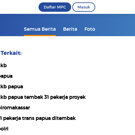
Daftar MPC
Masuk
Semua Berita
Berita
Foto
Terkait:
kkb
apua
kb papua
kb papua tembak 31 pekerja proyek
iromakassar
1 pekerja trans papua ditembak
olri