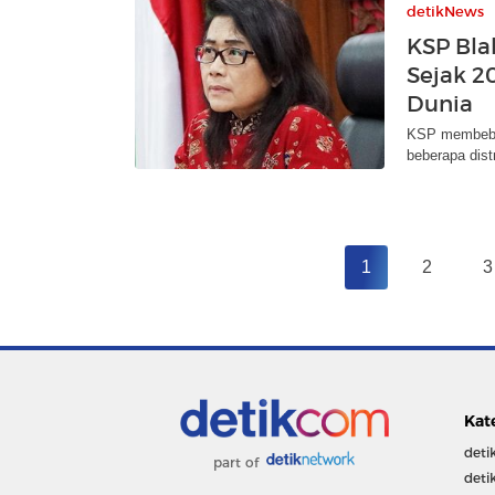
detikNews
KSP Bla
Sejak 2
Dunia
KSP membeberk
beberapa dist
1
2
3
Kat
deti
part of
deti