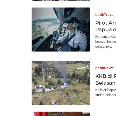
detikTravel
Pilot A
Papua 
Namanya Kapt
kemudi helik
dengannya.
detikNews
KKB di 
Belasan
KKB di Papua 
sudah belasa