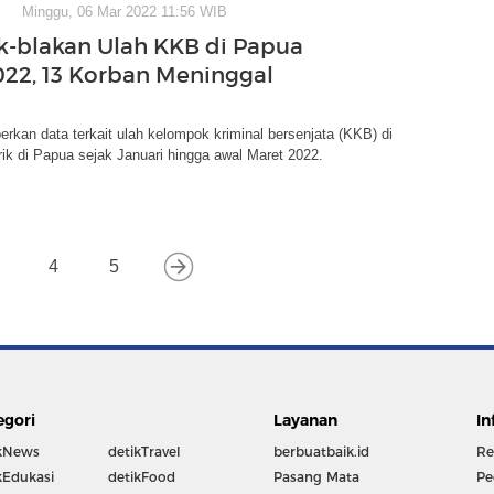
Minggu, 06 Mar 2022 11:56 WIB
k-blakan Ulah KKB di Papua
022, 13 Korban Meninggal
an data terkait ulah kelompok kriminal bersenjata (KKB) di
rik di Papua sejak Januari hingga awal Maret 2022.
4
5
egori
Layanan
In
kNews
detikTravel
berbuatbaik.id
Re
kEdukasi
detikFood
Pasang Mata
Pe