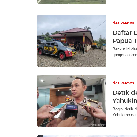
detikNews
Daftar 
Papua T
Berikut ini d
gangguan ke
detikNews
Detik-d
Yahuki
Begini detik
Yahukimo dan