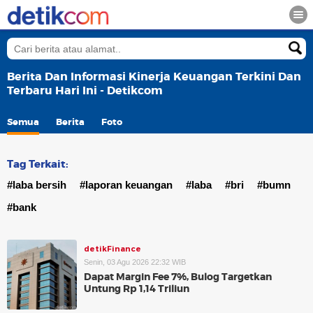
Berita Dan Informasi Kinerja Keuangan Terkini Dan
Terbaru Hari Ini - Detikcom
Semua
Berita
Foto
Tag Terkait:
#laba bersih
#laporan keuangan
#laba
#bri
#bumn
#bank
detikFinance
Senin, 03 Agu 2026 22:32 WIB
Dapat Margin Fee 7%, Bulog Targetkan
Untung Rp 1,14 Triliun