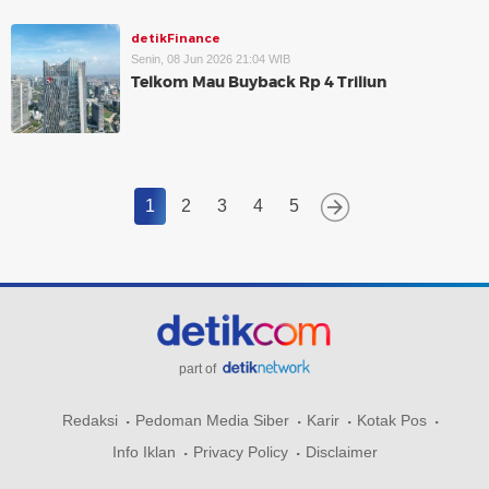
detikFinance
Senin, 08 Jun 2026 21:04 WIB
Telkom Mau Buyback Rp 4 Triliun
1
2
3
4
5
part of
Redaksi
Pedoman Media Siber
Karir
Kotak Pos
Info Iklan
Privacy Policy
Disclaimer