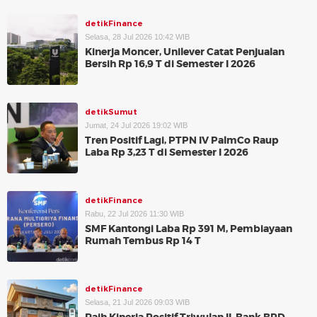
detikFinance
Selasa, 28 Jul 2026 10:42 WIB
Kinerja Moncer, Unilever Catat Penjualan
Bersih Rp 16,9 T di Semester I 2026
detikSumut
Jumat, 24 Jul 2026 19:02 WIB
Tren Positif Lagi, PTPN IV PalmCo Raup
Laba Rp 3,23 T di Semester I 2026
detikFinance
Rabu, 22 Jul 2026 11:30 WIB
SMF Kantongi Laba Rp 391 M, Pembiayaan
Rumah Tembus Rp 14 T
detikFinance
Selasa, 21 Jul 2026 09:03 WIB