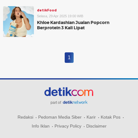
detikFood
Selasa, 29 Apr 2025 19:00 WIB
Khloe Kardashian Jualan Popcorn
Berprotein 3 Kali Lipat
1
part of
Redaksi
Pedoman Media Siber
Karir
Kotak Pos
Info Iklan
Privacy Policy
Disclaimer