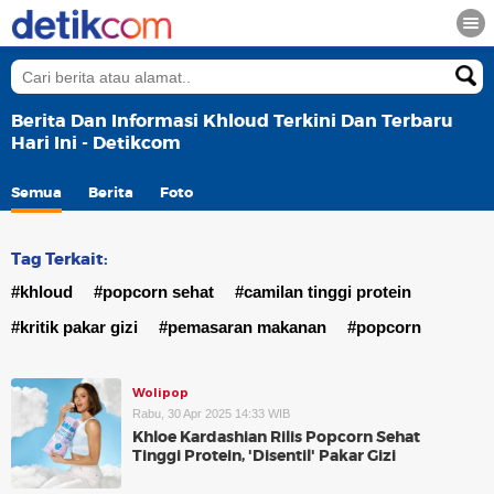
Berita Dan Informasi Khloud Terkini Dan Terbaru
Hari Ini - Detikcom
Semua
Berita
Foto
Tag Terkait:
#khloud
#popcorn sehat
#camilan tinggi protein
#kritik pakar gizi
#pemasaran makanan
#popcorn
Wolipop
Rabu, 30 Apr 2025 14:33 WIB
Khloe Kardashian Rilis Popcorn Sehat
Tinggi Protein, 'Disentil' Pakar Gizi