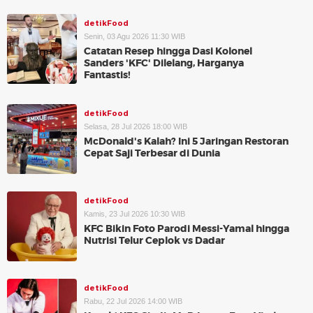
detikFood
Senin, 03 Agu 2026 11:30 WIB
Catatan Resep hingga Dasi Kolonel
Sanders 'KFC' Dilelang, Harganya
Fantastis!
detikFood
Selasa, 28 Jul 2026 18:00 WIB
McDonald's Kalah? Ini 5 Jaringan Restoran
Cepat Saji Terbesar di Dunia
detikFood
Kamis, 23 Jul 2026 10:30 WIB
KFC Bikin Foto Parodi Messi-Yamal hingga
Nutrisi Telur Ceplok vs Dadar
detikFood
Rabu, 22 Jul 2026 14:00 WIB