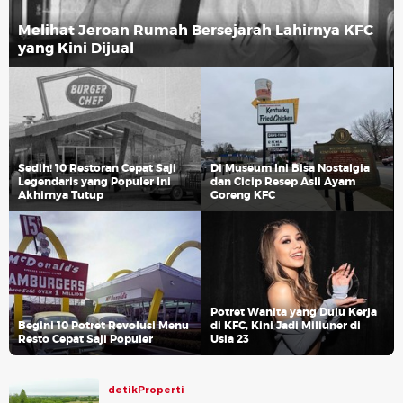
Melihat Jeroan Rumah Bersejarah Lahirnya KFC
yang Kini Dijual
Sedih! 10 Restoran Cepat Saji
Di Museum Ini Bisa Nostalgia
Legendaris yang Populer Ini
dan Cicip Resep Asli Ayam
Akhirnya Tutup
Goreng KFC
Potret Wanita yang Dulu Kerja
Begini 10 Potret Revolusi Menu
di KFC, Kini Jadi Miliuner di
Resto Cepat Saji Populer
Usia 23
detikProperti