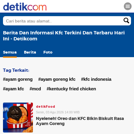
Berita Dan Informasi Kfc Terkini Dan Terbaru Hari
Ini - Detikcom
Semua
Berita
Foto
Tag Terkait:
#ayam goreng
#ayam goreng kfc
#kfc indonesia
#ayam kfc
#mcd
#kentucky fried chicken
detikFood
Senin, 03 Agu 2026 14:00 WIB
Nyeleneh! Oreo dan KFC Bikin Biskuit Rasa
Ayam Goreng