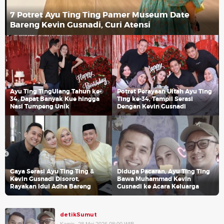
7 Potret Ayu Ting Ting Pamer Museum Date
Bareng Kevin Gusnadi, Curi Atensi
Ayu Ting TingUlang Tahun ke-
Potret Perayaan Ultah Ayu Ting
34, Dapat Banyak Kue hingga
Ting ke-34, Tampil Serasi
Nasi Tumpeng Unik
Dengan Kevin Gusnadi
Gaya Serasi Ayu Ting Ting &
Diduga Pacaran, Ayu Ting Ting
Kevin Gusnadi Disorot,
Bawa Muhammad Kevin
Rayakan Idul Adha Bareng
Gusnadi ke Acara Keluarga
detikSumut