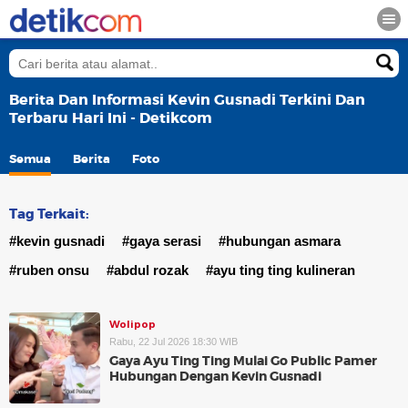
Berita Dan Informasi Kevin Gusnadi Terkini Dan
Terbaru Hari Ini - Detikcom
Semua
Berita
Foto
Tag Terkait:
#kevin gusnadi
#gaya serasi
#hubungan asmara
#ruben onsu
#abdul rozak
#ayu ting ting kulineran
Wolipop
Rabu, 22 Jul 2026 18:30 WIB
Gaya Ayu Ting Ting Mulai Go Public Pamer
Hubungan Dengan Kevin Gusnadi