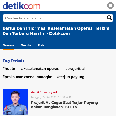
Berita Dan Informasi Keselamatan Operasi Terkini
Dan Terbaru Hari Ini - Detikcom
Semua
Berita
Foto
Tag Terkait:
#hut tni
#keselamatan operasi
#prajurit al
#praka mar zaenal mutaqim
#terjun payung
detikSumbagsel
Minggu, 05 Okt 2025 19:00 WIB
Prajurit AL Gugur Saat Terjun Payung
dalam Rangkaian HUT TNI