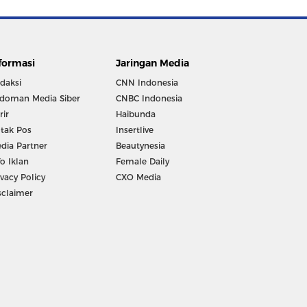
formasi
Jaringan Media
daksi
CNN Indonesia
doman Media Siber
CNBC Indonesia
rir
Haibunda
tak Pos
Insertlive
dia Partner
Beautynesia
fo Iklan
Female Daily
ivacy Policy
CXO Media
sclaimer