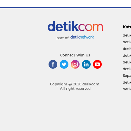
Kat
deti
part of
deti
deti
Connect With Us
deti
deti
deti
Sepa
deti
Copyright @ 2026 detikcom.
All right reserved
deti