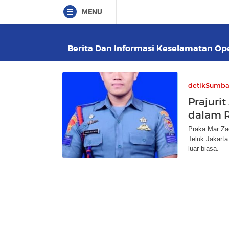
MENU
Berita Dan Informasi Keselamatan Oper
detikSumba
Prajuri
dalam 
Praka Mar Za
Teluk Jakart
luar biasa.