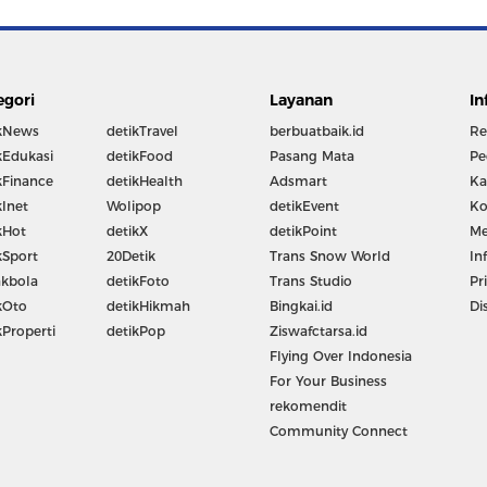
egori
Layanan
In
kNews
detikTravel
berbuatbaik.id
Re
kEdukasi
detikFood
Pasang Mata
Pe
kFinance
detikHealth
Adsmart
Ka
kInet
Wolipop
detikEvent
Ko
kHot
detikX
detikPoint
Me
kSport
20Detik
Trans Snow World
In
kbola
detikFoto
Trans Studio
Pr
kOto
detikHikmah
Bingkai.id
Di
kProperti
detikPop
Ziswafctarsa.id
Flying Over Indonesia
For Your Business
rekomendit
Community Connect