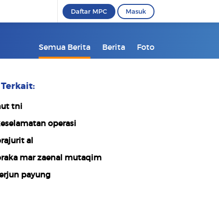
Daftar MPC
Masuk
Semua Berita
Berita
Foto
Terkait:
ut tni
eselamatan operasi
rajurit al
raka mar zaenal mutaqim
erjun payung