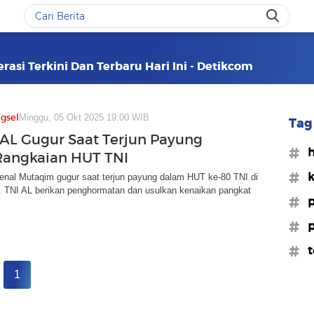
asi Terkini Dan Terbaru Hari Ini - Detikcom
gsel
Minggu, 05 Okt 2025 19:00 WIB
Tag 
t AL Gugur Saat Terjun Payung
#h
Rangkaian HUT TNI
#k
enal Mutaqim gugur saat terjun payung dalam HUT ke-80 TNI di
a. TNI AL berikan penghormatan dan usulkan kenaikan pangkat
#p
#p
#t
1