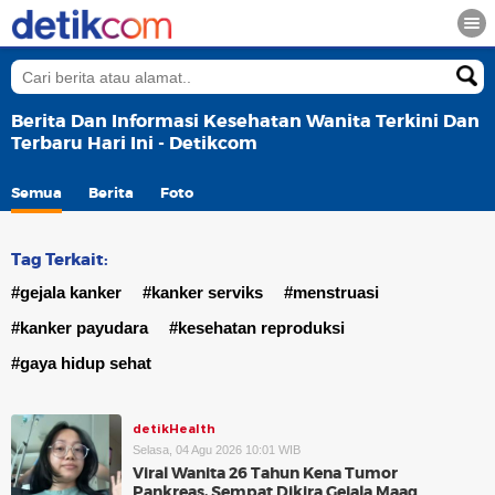
Berita Dan Informasi Kesehatan Wanita Terkini Dan
Terbaru Hari Ini - Detikcom
Semua
Berita
Foto
Tag Terkait:
#gejala kanker
#kanker serviks
#menstruasi
#kanker payudara
#kesehatan reproduksi
#gaya hidup sehat
detikHealth
Selasa, 04 Agu 2026 10:01 WIB
Viral Wanita 26 Tahun Kena Tumor
Pankreas, Sempat Dikira Gejala Maag