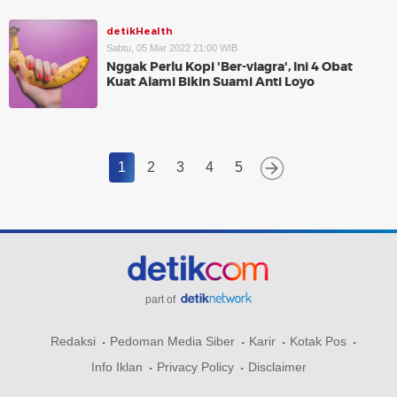
detikHealth
Sabtu, 05 Mar 2022 21:00 WIB
Nggak Perlu Kopi 'Ber-viagra', Ini 4 Obat
Kuat Alami Bikin Suami Anti Loyo
1
2
3
4
5
part of
Redaksi
Pedoman Media Siber
Karir
Kotak Pos
Info Iklan
Privacy Policy
Disclaimer