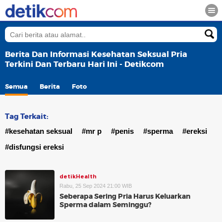
Berita Dan Informasi Kesehatan Seksual Pria
Terkini Dan Terbaru Hari Ini - Detikcom
Semua
Berita
Foto
Tag Terkait:
#kesehatan seksual
#mr p
#penis
#sperma
#ereksi
#disfungsi ereksi
detikHealth
Rabu, 25 Sep 2024 21:00 WIB
Seberapa Sering Pria Harus Keluarkan
Sperma dalam Seminggu?