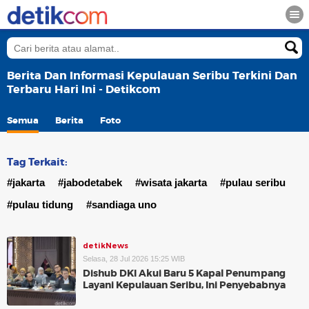
Berita Dan Informasi Kepulauan Seribu Terkini Dan
Terbaru Hari Ini - Detikcom
Semua
Berita
Foto
Tag Terkait:
#jakarta
#jabodetabek
#wisata jakarta
#pulau seribu
#pulau tidung
#sandiaga uno
detikNews
Selasa, 28 Jul 2026 15:25 WIB
Dishub DKI Akui Baru 5 Kapal Penumpang
Layani Kepulauan Seribu, Ini Penyebabnya