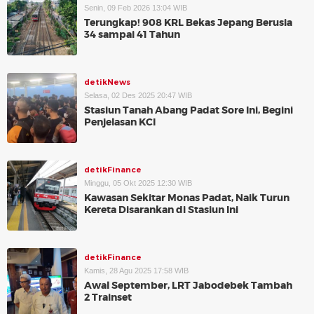
Senin, 09 Feb 2026 13:04 WIB
Terungkap! 908 KRL Bekas Jepang Berusia
34 sampai 41 Tahun
detikNews
Selasa, 02 Des 2025 20:47 WIB
Stasiun Tanah Abang Padat Sore Ini, Begini
Penjelasan KCI
detikFinance
Minggu, 05 Okt 2025 12:30 WIB
Kawasan Sekitar Monas Padat, Naik Turun
Kereta Disarankan di Stasiun Ini
detikFinance
Kamis, 28 Agu 2025 17:58 WIB
Awal September, LRT Jabodebek Tambah
2 Trainset