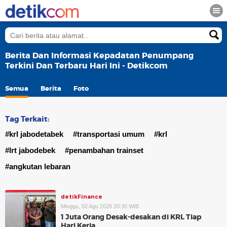
Berita Dan Informasi Kepadatan Penumpang
Terkini Dan Terbaru Hari Ini - Detikcom
Semua
Berita
Foto
Tag Terkait:
#krl jabodetabek
#transportasi umum
#krl
#lrt jabodebek
#penambahan trainset
#angkutan lebaran
detikFinance
Minggu, 02 Agu 2026 20:30 WIB
1 Juta Orang Desak-desakan di KRL Tiap
Hari Kerja