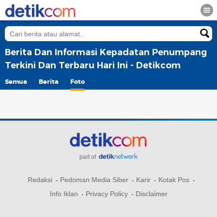
Berita Dan Informasi Kepadatan Penumpang
Terkini Dan Terbaru Hari Ini - Detikcom
Semua
Berita
Foto
part of
Redaksi
Pedoman Media Siber
Karir
Kotak Pos
Info Iklan
Privacy Policy
Disclaimer