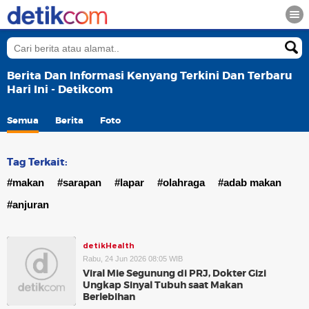
Berita Dan Informasi Kenyang Terkini Dan Terbaru
Hari Ini - Detikcom
Semua
Berita
Foto
Tag Terkait:
#makan
#sarapan
#lapar
#olahraga
#adab makan
#anjuran
detikHealth
Rabu, 24 Jun 2026 08:05 WIB
Viral Mie Segunung di PRJ, Dokter Gizi
Ungkap Sinyal Tubuh saat Makan
Berlebihan