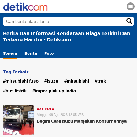
Berita Dan Informasi Kendaraan Niaga Terkini Dan
Terbaru Hari Ini - Detikcom
Semua
Berita
Foto
Tag Terkait:
#mitsubishi fuso
#isuzu
#mitsubishi
#truk
#bus listrik
#impor pick up india
detikOto
Minggu, 09 Agu 2026 18:05 WIB
Begini Cara Isuzu Manjakan Konsumennya