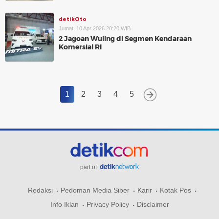
detikOto
Jumat, 10 Apr 2026 20:20 WIB
2 Jagoan Wuling di Segmen Kendaraan
Komersial RI
1
2
3
4
5
part of
Redaksi
Pedoman Media Siber
Karir
Kotak Pos
Info Iklan
Privacy Policy
Disclaimer