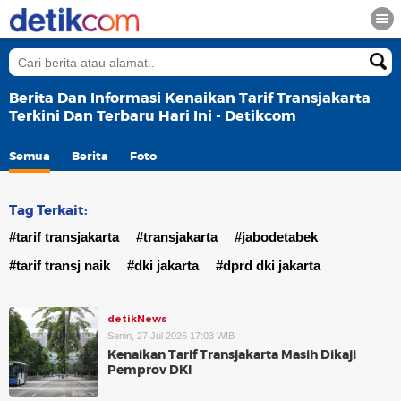
Berita Dan Informasi Kenaikan Tarif Transjakarta
Terkini Dan Terbaru Hari Ini - Detikcom
Semua
Berita
Foto
Tag Terkait:
#tarif transjakarta
#transjakarta
#jabodetabek
#tarif transj naik
#dki jakarta
#dprd dki jakarta
detikNews
Senin, 27 Jul 2026 17:03 WIB
Kenaikan Tarif Transjakarta Masih Dikaji
Pemprov DKI