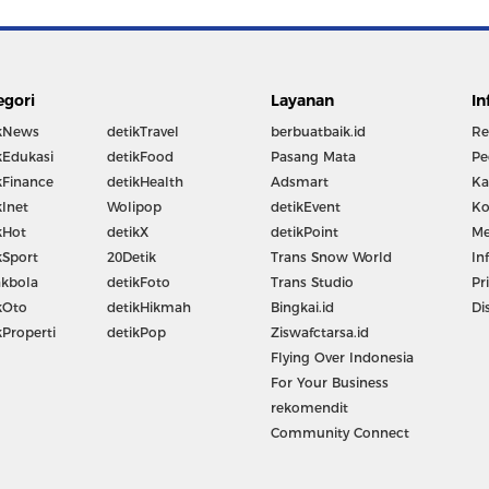
egori
Layanan
In
kNews
detikTravel
berbuatbaik.id
Re
kEdukasi
detikFood
Pasang Mata
Pe
kFinance
detikHealth
Adsmart
Ka
kInet
Wolipop
detikEvent
Ko
kHot
detikX
detikPoint
Me
kSport
20Detik
Trans Snow World
In
kbola
detikFoto
Trans Studio
Pr
kOto
detikHikmah
Bingkai.id
Di
kProperti
detikPop
Ziswafctarsa.id
Flying Over Indonesia
For Your Business
rekomendit
Community Connect