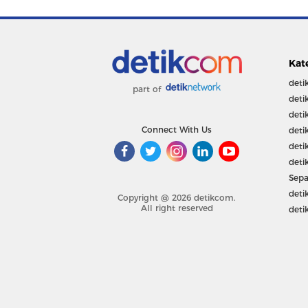
Kat
deti
part of
deti
deti
Connect With Us
deti
deti
deti
Sepa
deti
Copyright @ 2026 detikcom.
All right reserved
deti