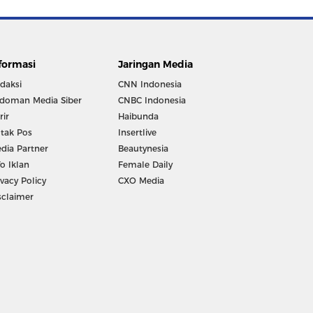
formasi
Jaringan Media
daksi
CNN Indonesia
doman Media Siber
CNBC Indonesia
rir
Haibunda
tak Pos
Insertlive
dia Partner
Beautynesia
fo Iklan
Female Daily
ivacy Policy
CXO Media
sclaimer