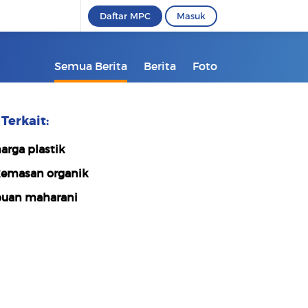
Daftar MPC
Masuk
Semua Berita
Berita
Foto
Terkait:
arga plastik
emasan organik
uan maharani