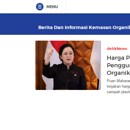
MENU
Berita Dan Informasi Kemasan Organik 
detikNews
Harga P
Penggu
Organik
Puan Maharan
lonjakan harg
sampah plasti