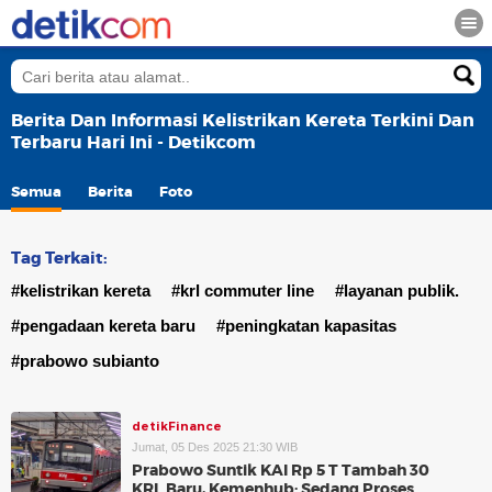
Berita Dan Informasi Kelistrikan Kereta Terkini Dan
Terbaru Hari Ini - Detikcom
Semua
Berita
Foto
Tag Terkait:
#kelistrikan kereta
#krl commuter line
#layanan publik.
#pengadaan kereta baru
#peningkatan kapasitas
#prabowo subianto
detikFinance
Jumat, 05 Des 2025 21:30 WIB
Prabowo Suntik KAI Rp 5 T Tambah 30
KRL Baru, Kemenhub: Sedang Proses