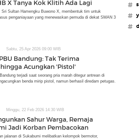
HB X Tanya Kok Klitih Ada Lagi
#s
, Sri Sultan Hamengku Buwono X, membentuk tim untuk
#y
kasus penganiayaan yang menewaskan pemuda di dekat SMAN 3
#d
Sabtu, 25 Apr 2026 09:00 WIB
PBU Bandung: Tak Terima
 hingga Acungkan 'Pistol'
 Bandung terjadi saat seorang pria marah ditegur antrean di
gacungkan benda mirip pistol, namun berhasil diredam petugas.
Minggu, 22 Feb 2026 14:30 WIB
ngunkan Sahur Warga, Remaja
mi Jadi Korban Pembacokan
an jalanan di Sukabumi melibatkan kelompok bermotor,