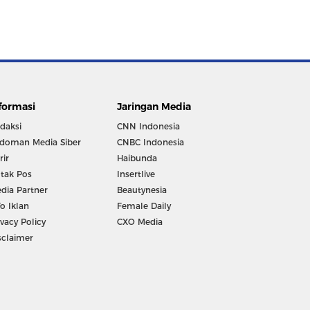
formasi
Jaringan Media
daksi
CNN Indonesia
doman Media Siber
CNBC Indonesia
rir
Haibunda
tak Pos
Insertlive
dia Partner
Beautynesia
fo Iklan
Female Daily
ivacy Policy
CXO Media
sclaimer