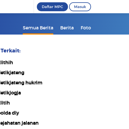
Daftar MPC
Masuk
Semua Berita
Berita
Foto
Terkait:
lithih
etikjateng
etikjateng hukrim
etikjogja
litih
olda diy
ejahatan jalanan