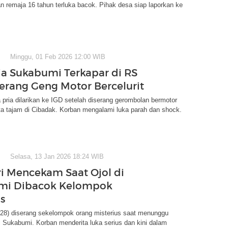
 remaja 16 tahun terluka bacok. Pihak desa siap laporkan ke
Minggu, 01 Feb 2026 12:00 WIB
a Sukabumi Terkapar di RS
serang Geng Motor Bercelurit
pria dilarikan ke IGD setelah diserang gerombolan bermotor
ta tajam di Cibadak. Korban mengalami luka parah dan shock.
Selasa, 13 Jan 2026 18:24 WIB
ri Mencekam Saat Ojol di
mi Dibacok Kelompok
s
 (28) diserang sekelompok orang misterius saat menunggu
di Sukabumi. Korban menderita luka serius dan kini dalam