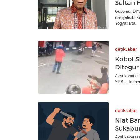
Sultan 
Gubernur DIY
menyelidiki 
Yogyakarta.
detikJabar
Koboi S
Ditegur
Aksi koboi di
SPBU. Ia men
detikJabar
Niat Ba
Sukabu
Aksi kekeras