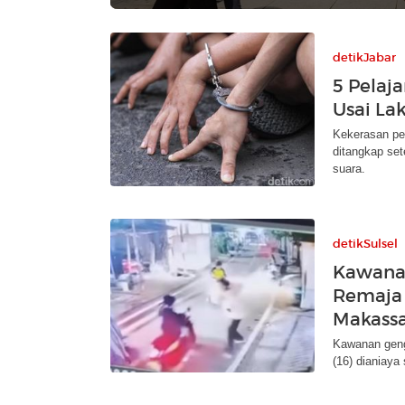
detikJabar
5 Pelaj
Usai L
Kekerasan pel
ditangkap set
suara.
detikSulsel
Kawana
Remaja
Makass
Kawanan geng
(16) dianiaya