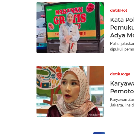
detikHot
Kata Po
Pemukul
Adya M
Polisi jelask
dipukuli pem
detikJogja
Karyawa
Pemotor
Karyawan Zas
Jakarta. Insi