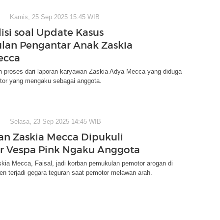
Kamis, 25 Sep 2025 15:45 WIB
lisi soal Update Kasus
an Pengantar Anak Zaskia
ecca
an proses dari laporan karyawan Zaskia Adya Mecca yang diduga
otor yang mengaku sebagai anggota.
Selasa, 23 Sep 2025 14:45 WIB
n Zaskia Mecca Dipukuli
 Vespa Pink Ngaku Anggota
kia Mecca, Faisal, jadi korban pemukulan pemotor arogan di
den terjadi gegara teguran saat pemotor melawan arah.