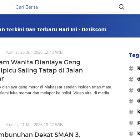
n Terkini Dan Terbaru Hari Ini - Detikcom
Kamis, 25 Jun 2026 12:48 WIB
Tag 
am Wanita Dianiaya Geng
#k
ipicu Saling Tatap di Jalan
ar
#d
dianiaya geng motor di Makassar setelah insiden tatap mata.
#d
ami luka memar dan melapor ke polisi. Video viral di media
#d
#k
#p
Kamis, 21 Mei 2026 19:22 WIB
#k
embunuhan Dekat SMAN 3,