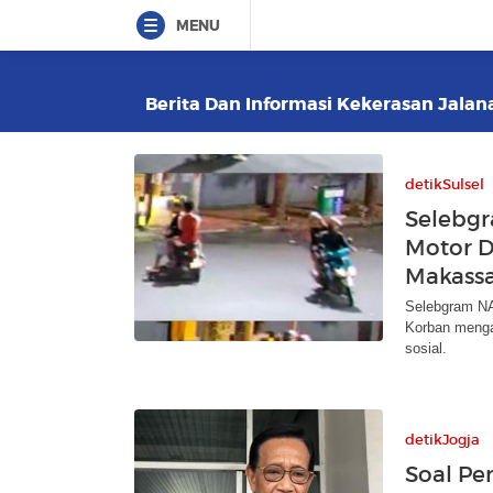
MENU
Berita Dan Informasi Kekerasan Jalana
detikSulsel
Selebgr
Motor D
Makass
Selebgram NA 
Korban mengal
sosial.
detikJogja
Soal P