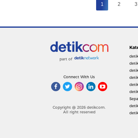
1
2
3
Kat
deti
part of
deti
deti
Connect With Us
deti
deti
deti
Sepa
deti
Copyright @ 2026 detikcom.
All right reserved
deti