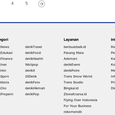
4
5
egori
Layanan
In
kNews
detikTravel
berbuatbaik.id
Re
kEdukasi
detikFood
Pasang Mata
Pe
kFinance
detikHealth
Adsmart
Ka
kInet
Wolipop
detikEvent
Ko
kHot
detikX
detikPoint
Me
kSport
20Detik
Trans Snow World
In
kbola
detikFoto
Trans Studio
Pr
kOto
detikHikmah
Bingkai.id
Di
kProperti
detikPop
Ziswafctarsa.id
Flying Over Indonesia
For Your Business
rekomendit