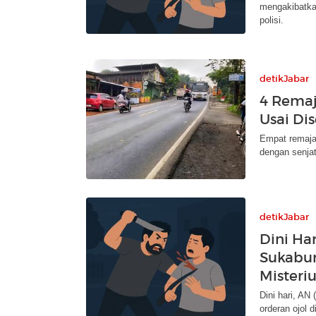
mengakibatkan
polisi.
detikJabar
4 Remaj
Usai Di
Empat remaja 
dengan senja
detikJabar
Dini Ha
Sukabu
Misteriu
Dini hari, AN
orderan ojol 