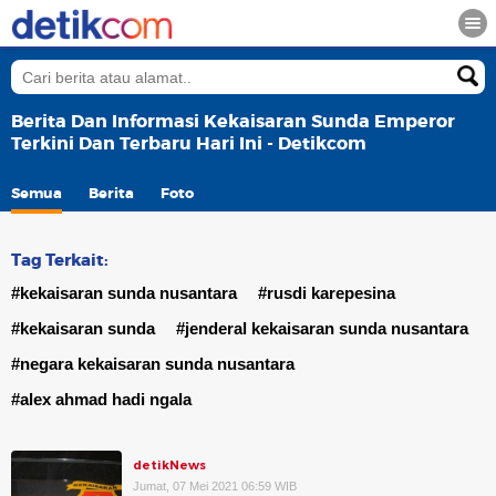
Berita Dan Informasi Kekaisaran Sunda Emperor
Terkini Dan Terbaru Hari Ini - Detikcom
Semua
Berita
Foto
Tag Terkait:
#kekaisaran sunda nusantara
#rusdi karepesina
#kekaisaran sunda
#jenderal kekaisaran sunda nusantara
#negara kekaisaran sunda nusantara
#alex ahmad hadi ngala
detikNews
Jumat, 07 Mei 2021 06:59 WIB