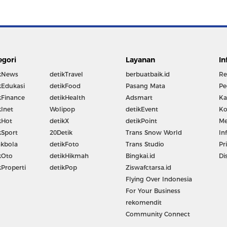
egori
Layanan
In
kNews
detikTravel
berbuatbaik.id
Re
kEdukasi
detikFood
Pasang Mata
Pe
kFinance
detikHealth
Adsmart
Ka
kInet
Wolipop
detikEvent
Ko
kHot
detikX
detikPoint
Me
kSport
20Detik
Trans Snow World
In
kbola
detikFoto
Trans Studio
Pr
kOto
detikHikmah
Bingkai.id
Di
kProperti
detikPop
Ziswafctarsa.id
Flying Over Indonesia
For Your Business
rekomendit
Community Connect