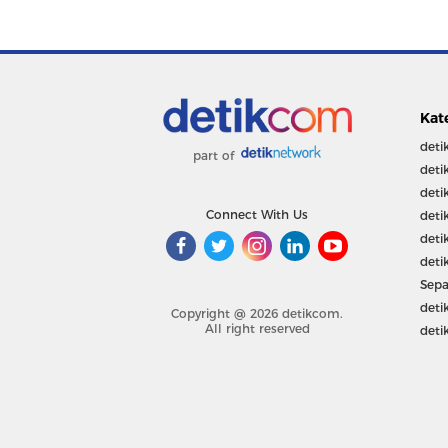
Kat
deti
part of
deti
deti
Connect With Us
deti
deti
deti
Sepa
deti
Copyright @ 2026 detikcom.
All right reserved
deti