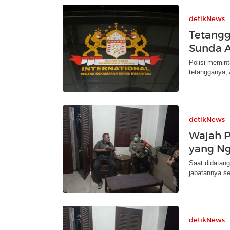
detikNews
Tetangg
Sunda 
Polisi memin
tetangganya,
detikNews
Wajah P
yang Ng
Saat didatang
jabatannya se
detikNews