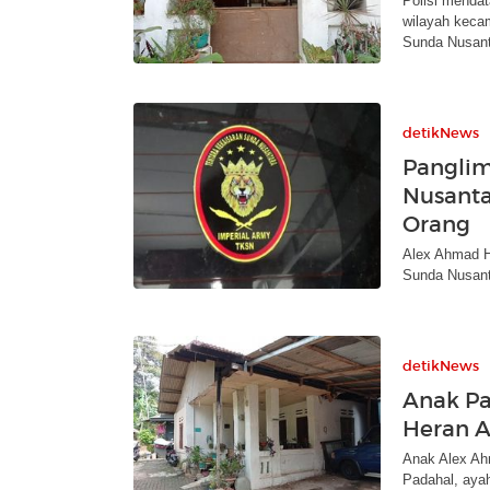
Polisi mendat
wilayah kecam
Sunda Nusant
detikNews
Panglim
Nusanta
Orang
Alex Ahmad H
Sunda Nusanta
detikNews
Anak Pa
Heran A
Anak Alex Ahm
Padahal, ayah