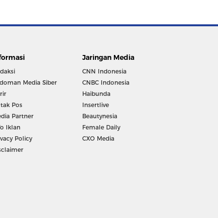
formasi
Jaringan Media
daksi
CNN Indonesia
doman Media Siber
CNBC Indonesia
rir
Haibunda
tak Pos
Insertlive
dia Partner
Beautynesia
fo Iklan
Female Daily
ivacy Policy
CXO Media
sclaimer