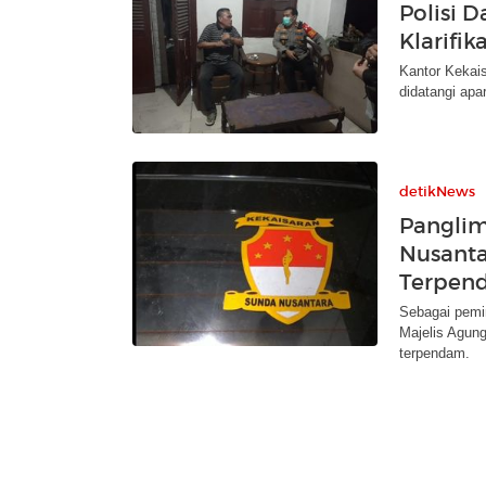
Polisi 
Klarifik
Kantor Kekai
didatangi apa
detikNews
Panglim
Nusanta
Terpen
Sebagai pemi
Majelis Agun
terpendam.