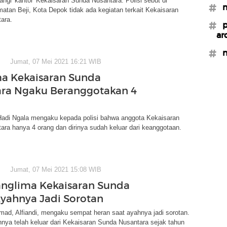
angi 'kantor' Kekaisaran Sunda Nusantara. Polisi sebut di
#m
atan Beji, Kota Depok tidak ada kegiatan terkait Kekaisaran
ara.
#p
ar
#n
Jumat, 07 Mei 2021 16:21 WIB
a Kekaisaran Sunda
ra Ngaku Beranggotakan 4
adi Ngala mengaku kepada polisi bahwa anggota Kekaisaran
ra hanya 4 orang dan dirinya sudah keluar dari keanggotaan.
Jumat, 07 Mei 2021 15:08 WIB
nglima Kekaisaran Sunda
yahnya Jadi Sorotan
ad, Alfiandi, mengaku sempat heran saat ayahnya jadi sorotan.
nya telah keluar dari Kekaisaran Sunda Nusantara sejak tahun