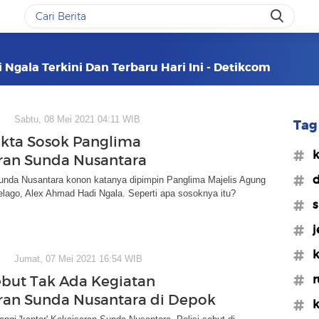
Ngala Terkini Dan Terbaru Hari Ini - Detikcom
Sabtu, 08 Mei 2021 04:11 WIB
Tag 
akta Sosok Panglima
#k
ran Sunda Nusantara
#d
unda Nusantara konon katanya dipimpin Panglima Majelis Agung
lago, Alex Ahmad Hadi Ngala. Seperti apa sosoknya itu?
#s
#j
#k
Jumat, 07 Mei 2021 16:54 WIB
#r
Sebut Tak Ada Kegiatan
ran Sunda Nusantara di Depok
#k