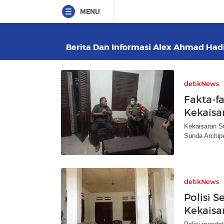
MENU
Berita Dan Informasi Alex Ahmad Hadi 
detikNews
Fakta-f
Kekaisa
Kekaisaran S
Sunda Archipe
detikNews
Polisi 
Kekaisa