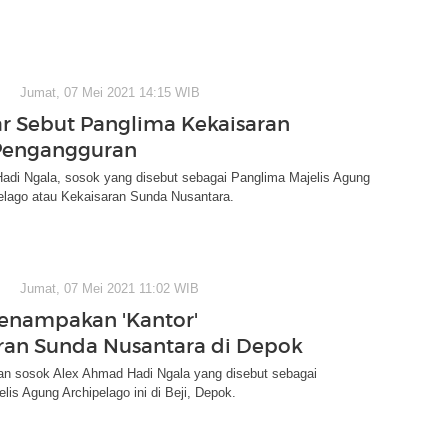
Jumat, 07 Mei 2021 14:15 WIB
ar Sebut Panglima Kekaisaran
Pengangguran
adi Ngala, sosok yang disebut sebagai Panglima Majelis Agung
elago atau Kekaisaran Sunda Nusantara.
Jumat, 07 Mei 2021 11:02 WIB
enampakan 'Kantor'
ran Sunda Nusantara di Depok
man sosok Alex Ahmad Hadi Ngala yang disebut sebagai
lis Agung Archipelago ini di Beji, Depok.