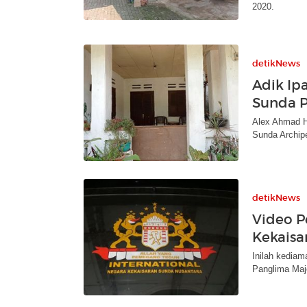
2020.
detikNews
Adik Ip
Sunda 
Alex Ahmad H
Sunda Archip
detikNews
Video P
Kekaisa
Inilah kedia
Panglima Maje