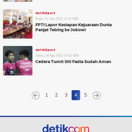
detikSport
Rabu, 21 Sep 2022 17:01 WIB
FPTI Lapor Kesiapan Kejuaraan Dunia
Panjat Tebing ke Jokowi
detikSport
Sabtu, 06 Agu 2022 15:03 WIB
Cedera Tumit Siti Fadia Sudah Aman
1
2
3
4
5