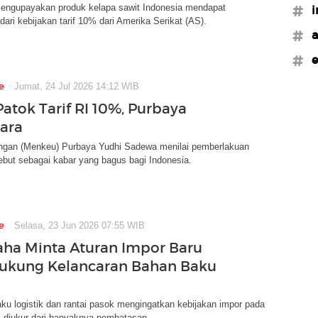
engupayakan produk kelapa sawit Indonesia mendapat
#i
dari kebijakan tarif 10% dari Amerika Serikat (AS).
#a
#e
e
Jumat, 24 Jul 2026 14:12 WIB
atok Tarif RI 10%, Purbaya
ara
ngan (Menkeu) Purbaya Yudhi Sadewa menilai pemberlakuan
rsebut sebagai kabar yang bagus bagi Indonesia.
e
Selasa, 23 Jun 2026 07:55 WIB
ha Minta Aturan Impor Baru
ukung Kelancaran Bahan Baku
ku logistik dan rantai pasok mengingatkan kebijakan impor pada
k diukur dari banyaknya pembatasan.