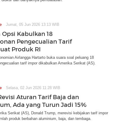
e
Jumat, 05 Jun 2026 13:13 WIB
 Opsi Kabulkan 18
nan Pengecualian Tarif
uat Produk RI
nomian Airlangga Hartarto buka suara soal peluang 18
ngecualian tarif impor dikabulkan Amerika Serikat (AS).
e
Selasa, 02 Jun 2026 11:28 WIB
evisi Aturan Tarif Baja dan
um, Ada yang Turun Jadi 15%
ika Serikat (AS), Donald Trump, merevisi kebijakan tarif impor
umlah produk berbahan aluminium, baja, dan tembaga.