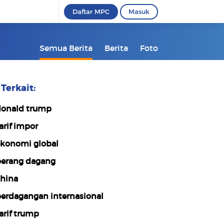
Daftar MPC
Masuk
Semua Berita
Berita
Foto
Terkait:
onald trump
arif impor
konomi global
erang dagang
hina
erdagangan internasional
arif trump