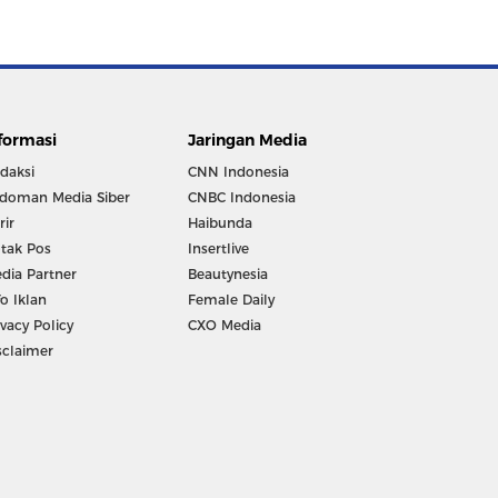
formasi
Jaringan Media
daksi
CNN Indonesia
doman Media Siber
CNBC Indonesia
rir
Haibunda
tak Pos
Insertlive
dia Partner
Beautynesia
fo Iklan
Female Daily
ivacy Policy
CXO Media
sclaimer