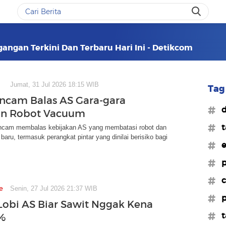
angan Terkini Dan Terbaru Hari Ini - Detikcom
Jumat, 31 Jul 2026 18:15 WIB
Tag 
ncam Balas AS Gara-gara
#d
an Robot Vacuum
#t
cam membalas kebijakan AS yang membatasi robot dan
 baru, termasuk perangkat pintar yang dinilai berisiko bagi
#e
#p
#c
e
Senin, 27 Jul 2026 21:37 WIB
#p
Lobi AS Biar Sawit Nggak Kena
#t
0%