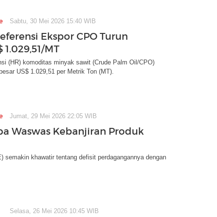
e
Sabtu, 30 Mei 2026 15:40 WIB
eferensi Ekspor CPO Turun
$ 1.029,51/MT
nsi (HR) komoditas minyak sawit (Crude Palm Oil/CPO)
besar US$ 1.029,51 per Metrik Ton (MT).
e
Jumat, 29 Mei 2026 22:05 WIB
pa Waswas Kebanjiran Produk
) semakin khawatir tentang defisit perdagangannya dengan
Selasa, 26 Mei 2026 10:45 WIB