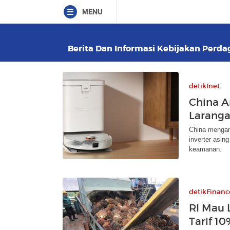
MENU
Berita Dan Informasi Kebijakan Perdag
detikInet
China A
Larang
China mengan
inverter asing
keamanan.
detikFinanc
RI Mau 
Tarif 1