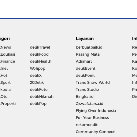
egori
Layanan
In
kNews
detikTravel
berbuatbaik.id
Re
kEdukasi
detikFood
Pasang Mata
Pe
kFinance
detikHealth
Adsmart
Ka
kInet
Wolipop
detikEvent
Ko
kHot
detikX
detikPoint
Me
kSport
20Detik
Trans Snow World
In
kbola
detikFoto
Trans Studio
Pr
kOto
detikHikmah
Bingkai.id
Di
kProperti
detikPop
Ziswafctarsa.id
Flying Over Indonesia
For Your Business
rekomendit
Community Connect