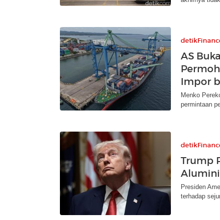
detikFinanc
AS Buka
Permoho
Impor b
Menko Pereko
permintaan pe
detikFinanc
Trump R
Alumini
Presiden Amer
terhadap sej