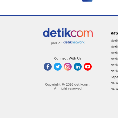
Kat
deti
part of
deti
deti
Connect With Us
deti
deti
deti
Sepa
deti
Copyright @ 2026 detikcom.
All right reserved
deti