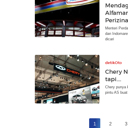
Mendag
Alfamar
Perizin
Menteri Perd
dan Indomare
dicari
detikOto
Chery N
tapi....
Chery punya k
pintu AS buat
1
2
3