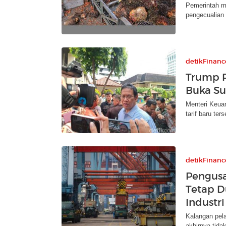
Pemerintah m
pengecualian 
detikFinanc
Trump P
Buka Su
Menteri Keua
tarif baru te
detikFinanc
Pengusa
Tetap D
Industri
Kalangan pela
akhirnya tida