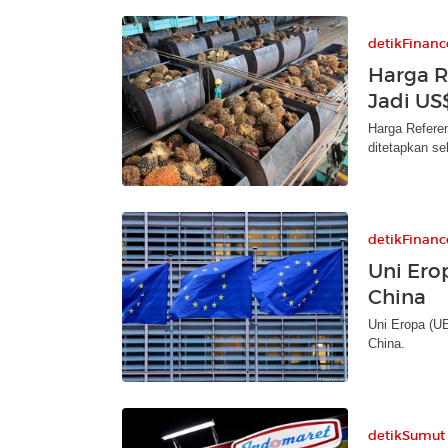
detikFinanc
Harga R
Jadi US
Harga Refere
ditetapkan se
detikFinanc
Uni Ero
China
Uni Eropa (UE
China.
detikSumut