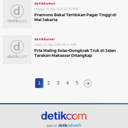
detikSumut
Minggu, 02 Agu 2026 12:31 WIB
Pramono Bakal Tertibkan Pagar Tinggi di
Mal Jakarta
detikSulsel
Sabtu, 01 Agu 2026 09:21 WIB
Pria Maling Solar-Dongkrak Truk di Jalan
Tarakan Makassar Ditangkap
1
2
3
4
5
part of