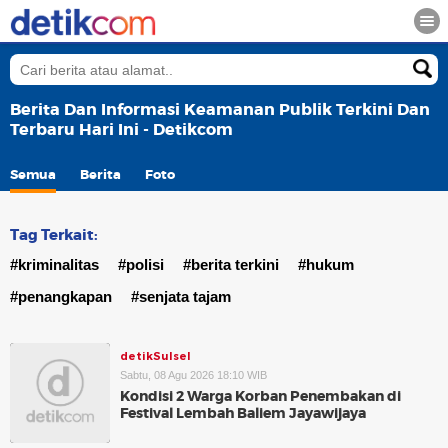
Berita Dan Informasi Keamanan Publik Terkini Dan
Terbaru Hari Ini - Detikcom
Semua
Berita
Foto
Tag Terkait:
#kriminalitas
#polisi
#berita terkini
#hukum
#penangkapan
#senjata tajam
detikSulsel
Sabtu, 08 Agu 2026 18:10 WIB
Kondisi 2 Warga Korban Penembakan di
Festival Lembah Baliem Jayawijaya