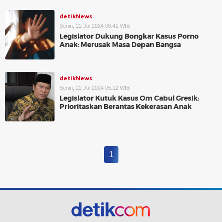
detikNews
Senin, 22 Jul 2024 06:41 WIB
Legislator Dukung Bongkar Kasus Porno
Anak: Merusak Masa Depan Bangsa
detikNews
Senin, 22 Jul 2024 05:12 WIB
Legislator Kutuk Kasus Om Cabul Gresik:
Prioritaskan Berantas Kekerasan Anak
1