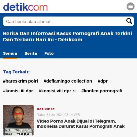
Berita Dan Informasi Kasus Pornografi Anak Terkini
Dan Terbaru Hari Ini - Detikcom
Semua
Berita
Foto
Tag Terkait:
#bareskrim polri
#deflamingo collection
#dpr
#komisi iii dpr
#komisi viii dpr ri
#konten pornografi
detikInet
Rabu, 31 Jul 2024 06:14 WIB
Video Porno Anak Dijual di Telegram,
Indonesia Darurat Kasus Pornografi Anak