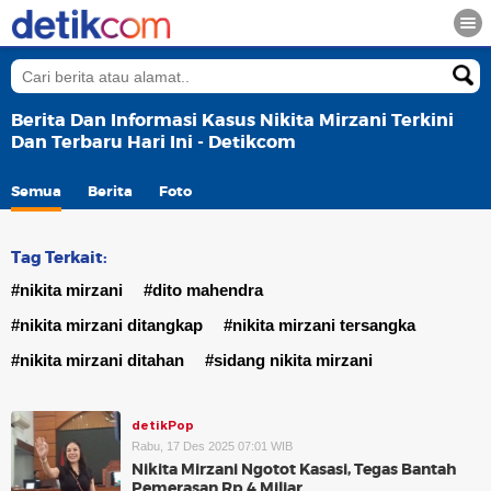
Berita Dan Informasi Kasus Nikita Mirzani Terkini
Dan Terbaru Hari Ini - Detikcom
Semua
Berita
Foto
Tag Terkait:
#nikita mirzani
#dito mahendra
#nikita mirzani ditangkap
#nikita mirzani tersangka
#nikita mirzani ditahan
#sidang nikita mirzani
detikPop
Rabu, 17 Des 2025 07:01 WIB
Nikita Mirzani Ngotot Kasasi, Tegas Bantah
Pemerasan Rp 4 Miliar