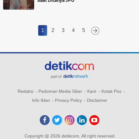
Saat Ditanya JPU
1
2
3
4
5
part of
Redaksi
Pedoman Media Siber
Karir
Kotak Pos
Info Iklan
Privacy Policy
Disclaimer
Copyright @ 2026 detikcom, All right reserved