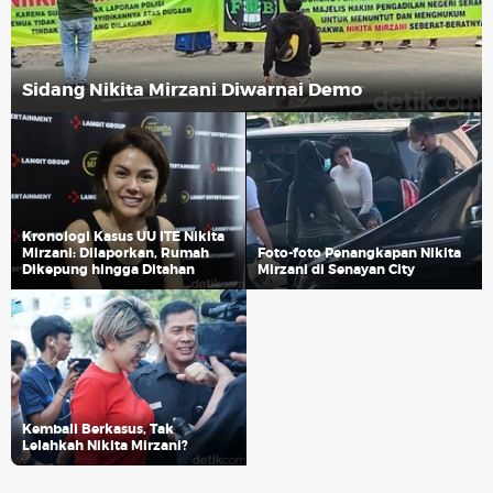
Sidang Nikita Mirzani Diwarnai Demo
Kronologi Kasus UU ITE Nikita
Mirzani: Dilaporkan, Rumah
Foto-foto Penangkapan Nikita
Dikepung hingga Ditahan
Mirzani di Senayan City
Kembali Berkasus, Tak
Lelahkah Nikita Mirzani?