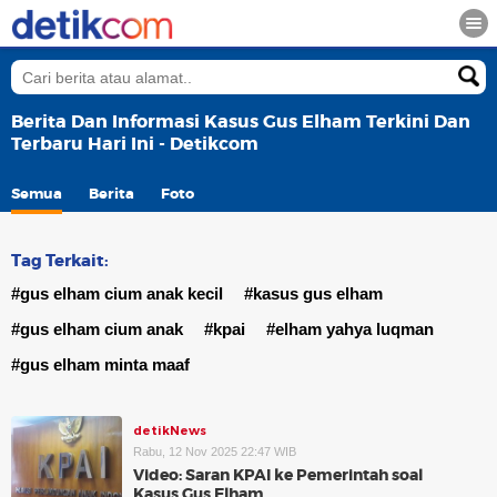
Berita Dan Informasi Kasus Gus Elham Terkini Dan
Terbaru Hari Ini - Detikcom
Semua
Berita
Foto
Tag Terkait:
#gus elham cium anak kecil
#kasus gus elham
#gus elham cium anak
#kpai
#elham yahya luqman
#gus elham minta maaf
detikNews
Rabu, 12 Nov 2025 22:47 WIB
Video: Saran KPAI ke Pemerintah soal
Kasus Gus Elham